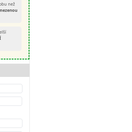
dobu než
omezenou
elší
Í