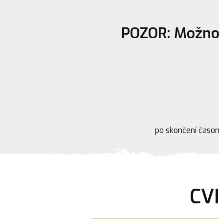
POZOR: Možnos
po skončení časo
CV