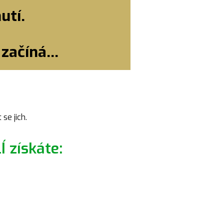
utí.
začíná...
se jich.
 získáte: