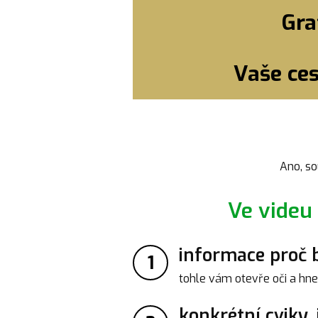
Gra
Vaše ces
Ano, so
Ve videu
informace proč bo
1
tohle vám otevře oči a hne
konkrétní cviky, 