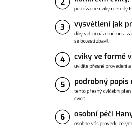
2
používáme cviky metody Fit
vysvětlení jak p
3
díky velmi názornému a záb
se bolestí zbavili
cviky ve formě v
4
uvidíte přesné provedení a
podrobný popis c
5
tento přesný cvičební plán
cvičit
osobní péči Han
6
osobně vás provedu celý