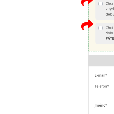
Chci
2 tý
dob
Chci 
dobu
PÁTE
E-mail*
Telefon*
Jméno*