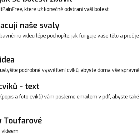
PainFree, které už konečně odstraní vaši bolest
racují naše svaly
avnému videu lépe pochopíte, jak funguje vaše tělo a proč je 
idea
 uslyšíte podrobné vysvětlení cviků, abyste doma vše správně
viků - text
 (popis a foto cviků) vám pošleme emailem v pdf, abyste také 
y Toufarové
m videem