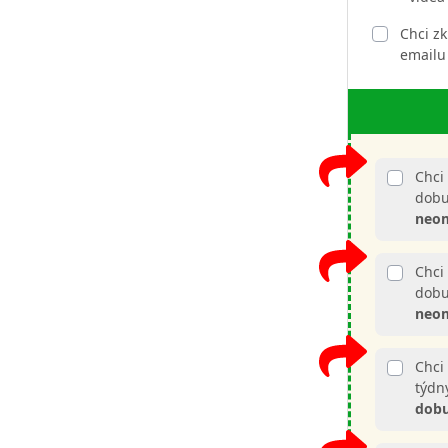
Chci zk
emailu
Chci 
dobu
neo
Chci 
dobu
neo
Chci
týdn
dob