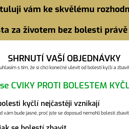
tuluji vám ke skvělému rozhodn
ta za životem bez bolesti právě 
SHRNUTÍ VAŠÍ OBJEDNÁVKY
uhlasím s tím, že si chci konečně ulevit od bolestí kyčlí a zbavit 
 se CVIKY PROTI BOLESTEM KYČLÍ
lesti kyčlí nejčastěji vznikají
d vám bude jasné, proč jste se doposud nemohli bolestí zbavit
jak se bolestí zbavit