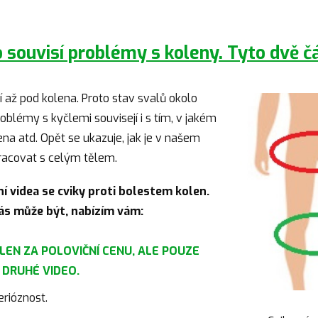
 souvisí problémy s koleny. Tyto dvě čá
 až pod kolena. Proto stav svalů okolo
roblémy s kyčlemi souvisejí i s tím, v jakém
a atd. Opět se ukazuje, jak je v našem
racovat s celým tělem.
í videa se cviky proti bolestem kolen.
vás může být, nabízím vám:
LEN ZA POLOVIČNÍ CENU, ALE POUZE
O DRUHÉ VIDEO.
erióznost.