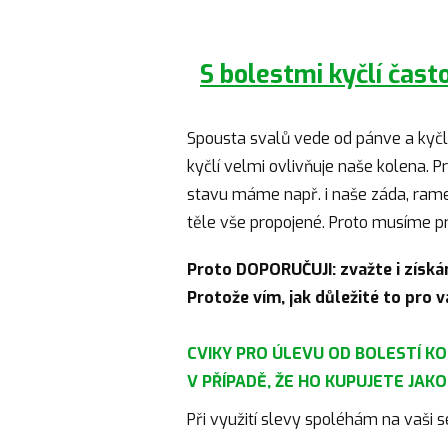
S bolestmi kyčlí často
Spousta svalů vede od pánve a kyčlí
kyčlí velmi ovlivňuje naše kolena. P
stavu máme např. i naše záda, ramen
těle vše propojené. Proto musíme p
Proto DOPORUČUJI: zvažte i získán
Protože vím, jak důležité to pro 
CVIKY PRO ÚLEVU OD BOLESTÍ KO
V PŘÍPADĚ, ŽE HO KUPUJETE JAK
Při využití slevy spoléhám na vaši s