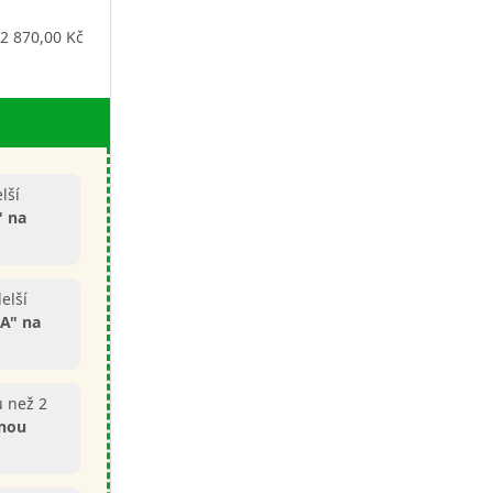
2 870,00 Kč
lší
" na
elší
A" na
u než 2
enou