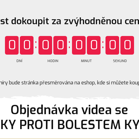
t dokoupit za zvýhodněnou cen
0
0
0
0
0
0
0
0
DNÍ
HODIN
MINUT
SEKUND
míry bude stránka přesměrována na eshop, kde si můžete koup
Objednávka videa se
IKY PROTI BOLESTEM KY