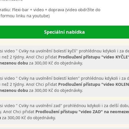
ratku: Flexi-bar + video + doprava (video obdržíte do
 formou linku na youtube)
Speciální nabídka
si video " Cviky na uvolnění bolestí kyčlí" prohlédnou kdykoli i za de
 než 2 týdny. Ano! Chci přidat
Prodloužení přístupu "video KYČLE
mezenou dobu
za 300,00 Kč do objednávky.
si video " Cviky na uvolnění bolestí kolen" prohlédnou kdykoli i za d
 než 2 týdny. Ano! Chci přidat
Prodloužení přístupu "video KOLEN
mezenou dobu
za 300,00 Kč do objednávky.
 si video " Cviky na uvolnění zad" prohlédnou kdykoli i za delší dob
y. Ano! Chci přidat
Prodloužení přístupu "video ZAD" na neomez
u
za 300,00 Kč do objednávky.