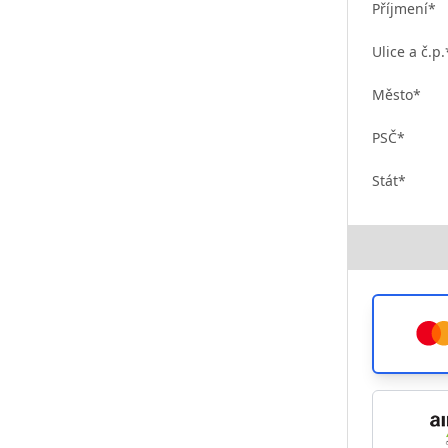
Příjmení*
Ulice a č.p.
Město*
PSČ*
Stát*