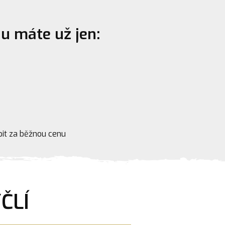
u máte už jen:
it za běžnou cenu
ČLÍ