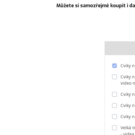
Můžete si samozřejmě koupit i dal
Cviky n
Cviky n
video 
Cviky n
Cviky n
Cviky n
Velká tr
- vide