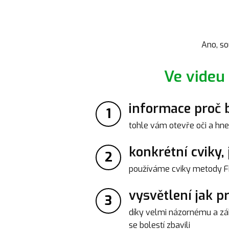
Ano, so
Ve videu
informace proč bo
1
tohle vám otevře oči a hne
konkrétní cviky, 
2
používáme cviky metody Fit
vysvětlení jak p
3
díky velmi názornému a záb
se bolestí zbavili