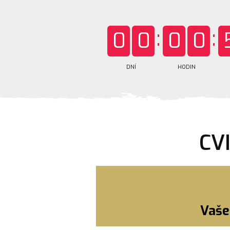
0
0
0
0
DNÍ
HODIN
CV
Vaše 