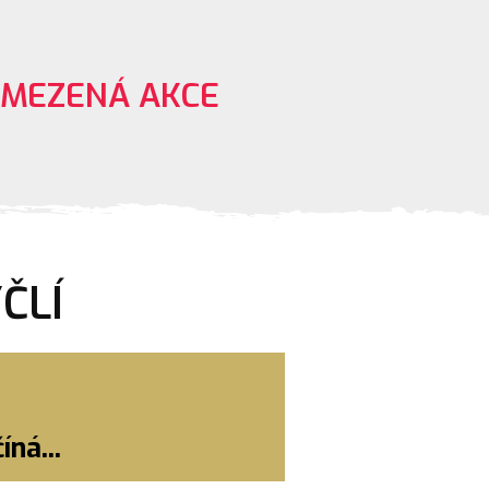
OMEZENÁ AKCE
ČLÍ
ná...