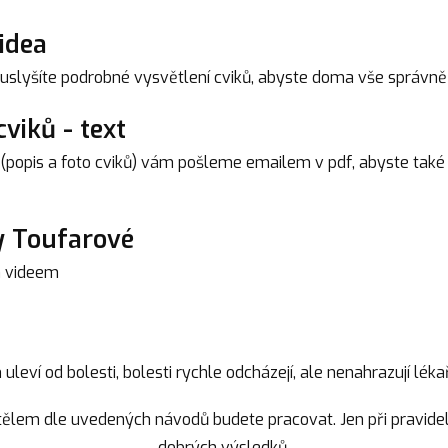
idea
 uslyšíte podrobné vysvětlení cviků, abyste doma vše správně
viků - text
 (popis a foto cviků) vám pošleme emailem v pdf, abyste také 
y Toufarové
m videem
uleví od bolesti, bolesti rychle odcházejí, ale nenahrazují léka
s tělem dle uvedených návodů budete pracovat. Jen při pravid
dobrých výsledků.