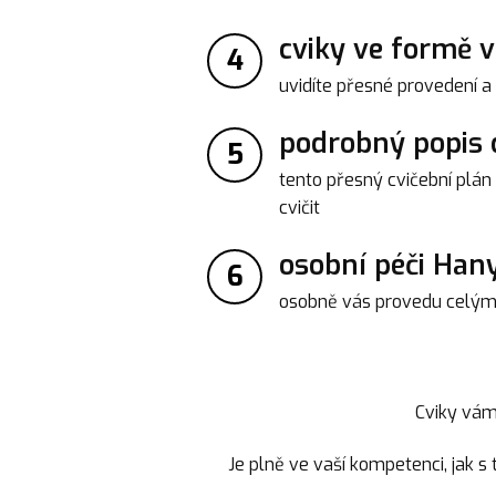
cviky ve formě v
4
uvidíte přesné provedení a
podrobný popis c
5
tento přesný cvičební plán
cvičit
osobní péči Han
6
osobně vás provedu celý
Cviky vám 
Je plně ve vaší kompetenci, jak 