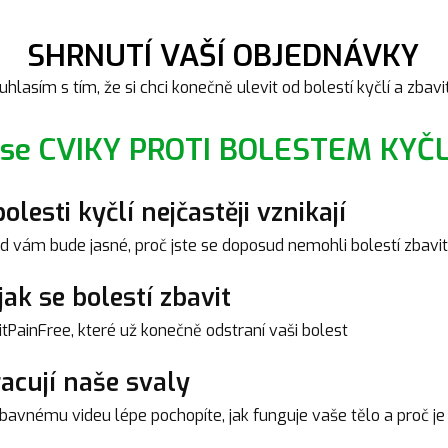
SHRNUTÍ VAŠÍ OBJEDNÁVKY
uhlasím s tím, že si chci konečně ulevit od bolestí kyčlí a zbavit 
 se CVIKY PROTI BOLESTEM KYČLÍ
lesti kyčlí nejčastěji vznikají
d vám bude jasné, proč jste se doposud nemohli bolestí zbavit
jak se bolestí zbavit
PainFree, které už konečně odstraní vaši bolest
racují naše svaly
avnému videu lépe pochopíte, jak funguje vaše tělo a proč je 