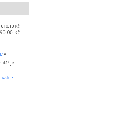
818,18 Kč
90,00 Kč
f/
*
mulář je
chodni-