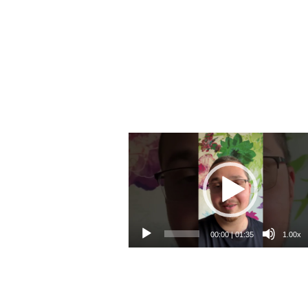
Video
přehrávač
00:00
|
01:35
1.00x