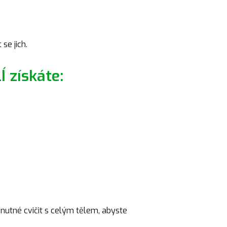
se jich.
 získáte:
nutné cvičit s celým tělem, abyste