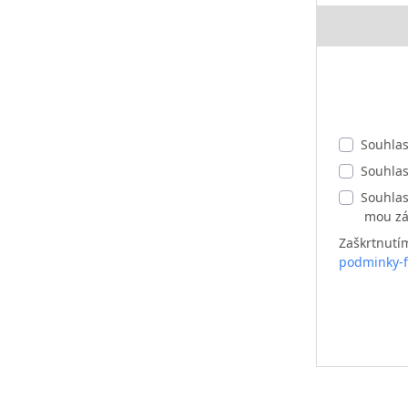
Souhla
Souhla
Souhlas
mou zá
Zaškrtnutí
podminky-f