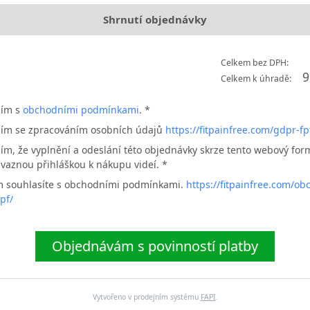
Shrnutí objednávky
Celkem bez DPH:
9
Celkem k úhradě:
sím s
obchodními podmínkami
. *
sím se zpracováním osobních údajů
https://fitpainfree.com/gdpr-fp
ím, že vyplnění a odeslání této objednávky skrze tento webový for
vaznou přihláškou k nákupu videí. *
m souhlasíte s obchodními podmínkami.
https://fitpainfree.com/ob
pf/
Objednávám s povinností platby
Vytvořeno v prodejním systému
FAPI
.