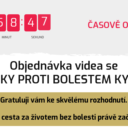
6
5
8
4
ČASOVĚ 
MINUT
SEKUND
7
Objednávka videa se
IKY PROTI BOLESTEM KY
Gratuluji vám ke skvělému rozhodnutí.
cesta za životem bez bolesti právě začí