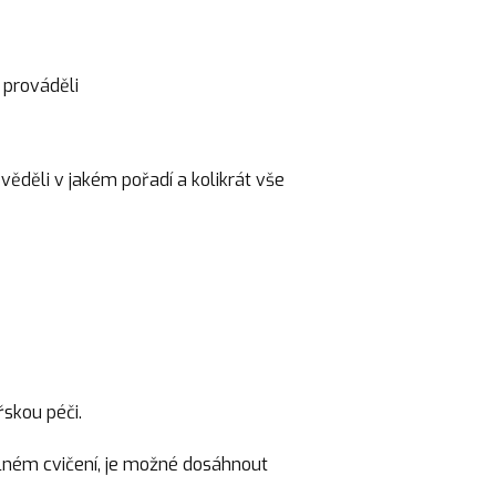
 prováděli
věděli v jakém pořadí a kolikrát vše
řskou péči.
elném cvičení, je možné dosáhnout