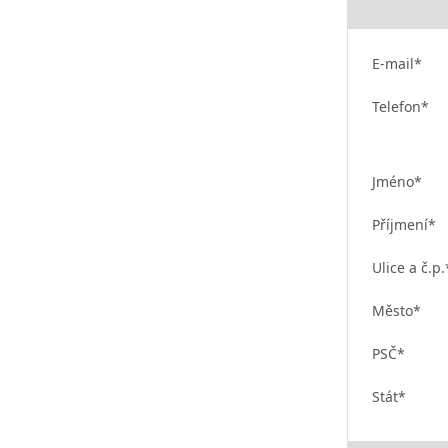
E-mail*
Telefon*
Jméno*
Příjmení*
Ulice a č.p.
Město*
PSČ*
Stát*