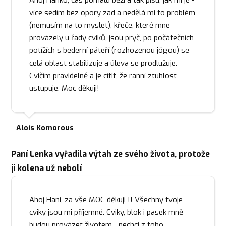
více sedím bez opory zad a nedělá mi to problém
(nemusím na to myslet), křeče, které mne
provázely u řady cviků, jsou pryč, po počátečních
potížích s bederní páteří (rozhozenou jógou) se
celá oblast stabilizuje a úleva se prodlužuje.
Cvičím pravidelně a je cítit, že ranní ztuhlost
ustupuje. Moc děkuji!
Alois Komorous
Paní Lenka vyřadila výtah ze svého života, protože
ji kolena už nebolí
Ahoj Hani, za vše MOC děkuji !! Všechny tvoje
cviky jsou mi příjemné. Cviky, blok i pasek mně
budou provázet životem... nechci z toho