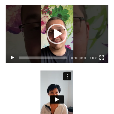
Video
přehrávač
00:00
|
01:35
1.00x