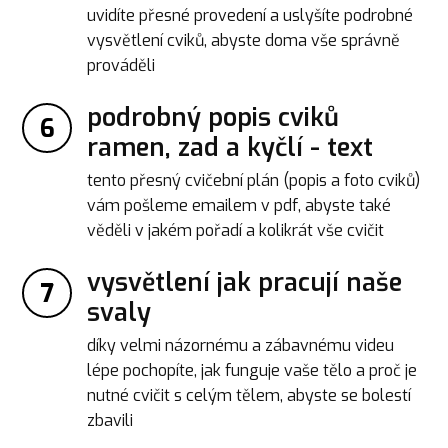
uvidíte přesné provedení a uslyšíte podrobné
vysvětlení cviků, abyste doma vše správně
prováděli
podrobný popis cviků
6
ramen, zad a kyčlí - text
tento přesný cvičební plán (popis a foto cviků)
vám pošleme emailem v pdf, abyste také
věděli v jakém pořadí a kolikrát vše cvičit
vysvětlení jak pracují naše
7
svaly
díky velmi názornému a zábavnému videu
lépe pochopíte, jak funguje vaše tělo a proč je
nutné cvičit s celým tělem, abyste se bolestí
zbavili