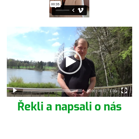
Video
přehrávač
00:00
|
00:37
1.00x
Řekli a napsali o nás