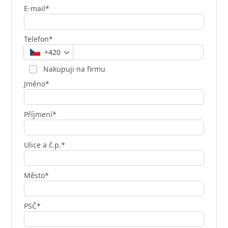
E-mail*
Telefon*
+420
Nakupuji na firmu
Jméno*
Příjmení*
Ulice a č.p.*
Město*
PSČ*