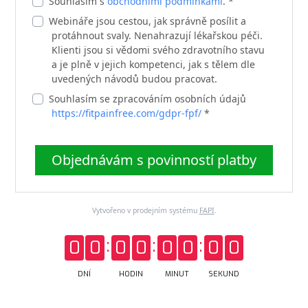
Souhlasím s
obchodními podmínkami
. *
Webináře jsou cestou, jak správně posílit a
protáhnout svaly. Nenahrazují lékařskou péči.
Klienti jsou si vědomi svého zdravotního stavu
a je plně v jejich kompetenci, jak s tělem dle
uvedených návodů budou pracovat.
Souhlasím se zpracováním osobních údajů
https://fitpainfree.com/gdpr-fpf/
*
Objednávám s povinností platby
Vytvořeno v prodejním systému
FAPI
.
0
0
0
0
0
0
0
0
DNÍ
HODIN
MINUT
SEKUND