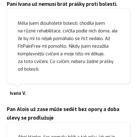
Paní Ivana už nemusí brát prášky proti bolesti.
Měla jsem dlouholeté bolesti, chodila jsem
na různé rehabilitace, cvičila podle nich doma, ale
že by mi to nějak pomáhalo se říct nedalo. Až
FitPainFree mi pomohlo. Nikdy jsem nezažila
komplexnější cvičení a moje tělo mi děkuje,
za toto cvičení. Co cvičím, neberu žádné prášky
od bolesti.
Ivana V.
Pan Alois už zase může sedět bez opory a doba
úlevy se prodlužuje
Ahoj Hanko, čas pomalu běží a tak píšu, jak mi je -