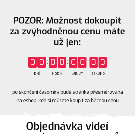
POZOR: Možnost dokoupit
za zvýhodněnou cenu máte
už jen:
0
0
0
0
0
0
0
0
DNÍ
HODIN
MINUT
SEKUND
po skončení časomíry bude stránka přesměrována
na eshop, kde si můžete koupit za běžnou cenu
Objednávka videí