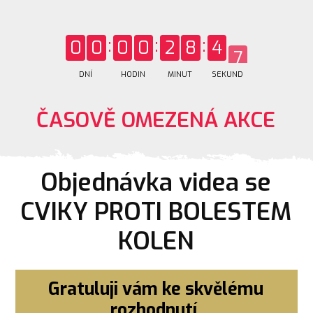
0
0
0
0
2
8
4
6
DNÍ
HODIN
MINUT
SEKUND
ČASOVĚ OMEZENÁ AKCE
Objednávka videa se
CVIKY PROTI BOLESTEM
KOLEN
Gratuluji vám ke skvělému
rozhodnutí.