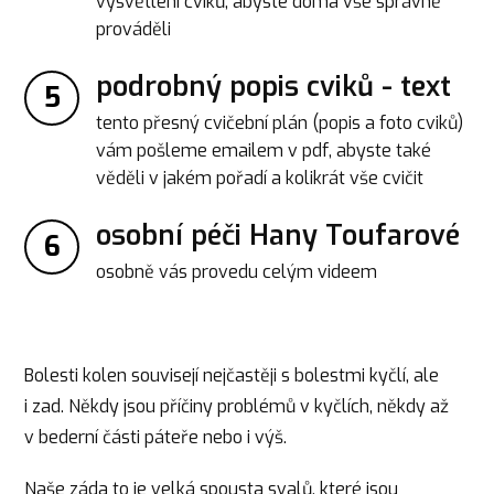
vysvětlení cviků, abyste doma vše správně
prováděli
podrobný popis cviků - text
5
tento přesný cvičební plán (popis a foto cviků)
vám pošleme emailem v pdf, abyste také
věděli v jakém pořadí a kolikrát vše cvičit
osobní péči Hany Toufarové
6
osobně vás provedu celým videem
Bolesti kolen souvisejí nejčastěji s bolestmi kyčlí, ale
i zad. Někdy jsou příčiny problémů v kyčlích, někdy až
v bederní části páteře nebo i výš.
Naše záda to je velká spousta svalů, které jsou