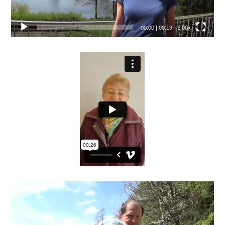
00:00
|
00:19
1.00x
Video
přehrávač