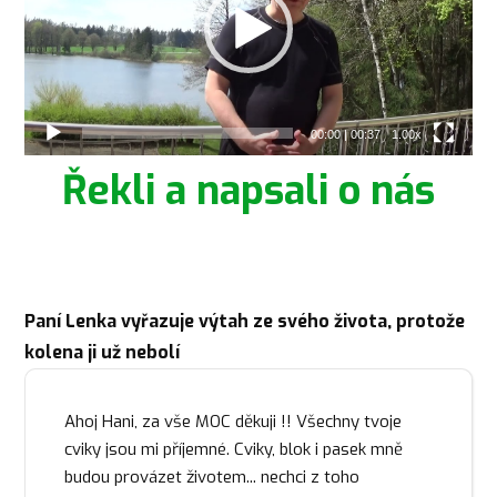
00:00
|
00:37
1.00x
Řekli a napsali o nás
Paní Lenka vyřazuje výtah ze svého života, protože
kolena ji už nebolí
Ahoj Hani, za vše MOC děkuji !! Všechny tvoje
cviky jsou mi příjemné. Cviky, blok i pasek mně
budou provázet životem... nechci z toho