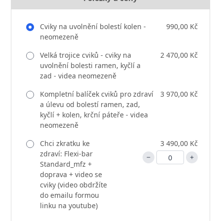
Cviky na uvolnění bolestí kolen -
990,00 Kč
neomezeně
Velká trojice cviků - cviky na
2 470,00 Kč
uvolnění bolesti ramen, kyčlí a
zad - videa neomezeně
Kompletní balíček cviků pro zdraví
3 970,00 Kč
a úlevu od bolestí ramen, zad,
kyčlí + kolen, krční páteře - videa
neomezeně
Chci zkratku ke
3 490,00 Kč
zdraví: Flexi-bar
Standard_mfz +
doprava + video se
cviky (video obdržíte
do emailu formou
linku na youtube)