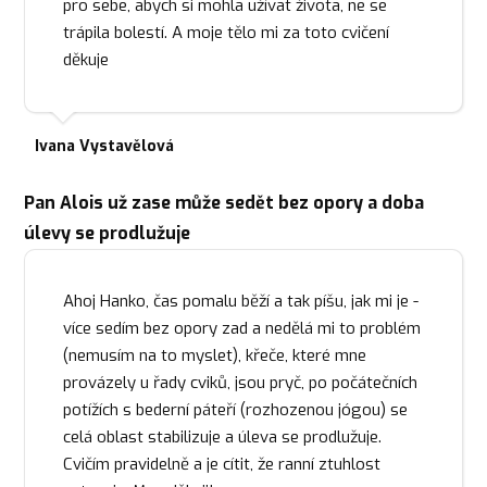
pro sebe, abych si mohla užívat života, ne se
trápila bolestí. A moje tělo mi za toto cvičení
děkuje
Ivana Vystavělová
Pan Alois už zase může sedět bez opory a doba
úlevy se prodlužuje
Ahoj Hanko, čas pomalu běží a tak píšu, jak mi je -
více sedím bez opory zad a nedělá mi to problém
(nemusím na to myslet), křeče, které mne
provázely u řady cviků, jsou pryč, po počátečních
potížích s bederní páteří (rozhozenou jógou) se
celá oblast stabilizuje a úleva se prodlužuje.
Cvičím pravidelně a je cítit, že ranní ztuhlost