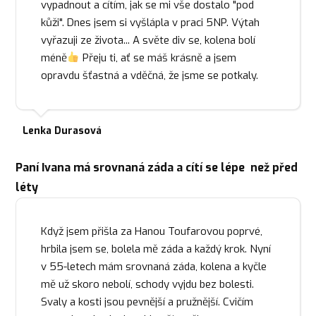
vypadnout a cítím, jak se mi vše dostalo "pod
kůži". Dnes jsem si vyšlápla v praci 5NP. Výtah
vyřazuji ze života... A světe div se, kolena bolí
méně
Přeju ti, ať se máš krásně a jsem
opravdu šťastná a vděčná, že jsme se potkaly.
Lenka Durasová
Paní Ivana má srovnaná záda a cítí se lépe než před
léty
Když jsem přišla za Hanou Toufarovou poprvé,
hrbila jsem se, bolela mě záda a každý krok. Nyní
v 55-letech mám srovnaná záda, kolena a kyčle
mě už skoro nebolí, schody vyjdu bez bolesti.
Svaly a kosti jsou pevnější a pružnější. Cvičím