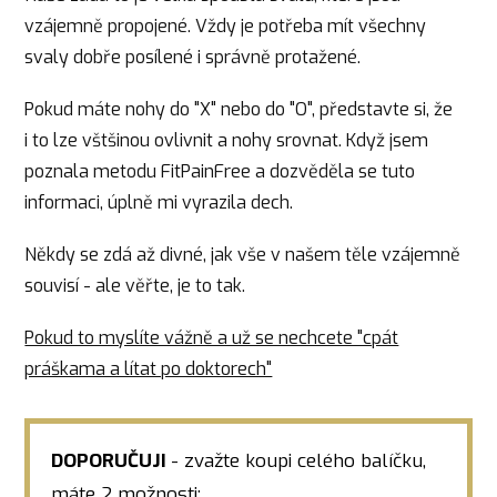
vzájemně propojené. Vždy je potřeba mít všechny
svaly dobře posílené i správně protažené.
Pokud máte nohy do "X" nebo do "O", představte si, že
i to lze vštšinou ovlivnit a nohy srovnat. Když jsem
poznala metodu FitPainFree a dozvěděla se tuto
informaci, úplně mi vyrazila dech.
Někdy se zdá až divné, jak vše v našem těle vzájemně
souvisí - ale věřte, je to tak.
Pokud to myslíte vážně a už se nechcete "cpát
práškama a lítat po doktorech"
DOPORUČUJI
- zvažte koupi celého balíčku,
máte 2 možnosti: