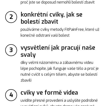
proč jste se doposud nemohli bolestí zbavit
konkrétní cviky, jak se
2
bolestí zbavit
používáme cviky metody FitPainFree, které už
konečně odstraní vaši bolest
vysvětlení jak pracují naše
3
svaly
díky velmi názornému a zábavnému videu
lépe pochopíte, jak funguje vaše tělo a proč je
nutné cvičit s celým tělem, abyste se bolestí
zbavili
cviky ve formě videa
4
uvidíte přesné provedení a uslyšíte podrobné