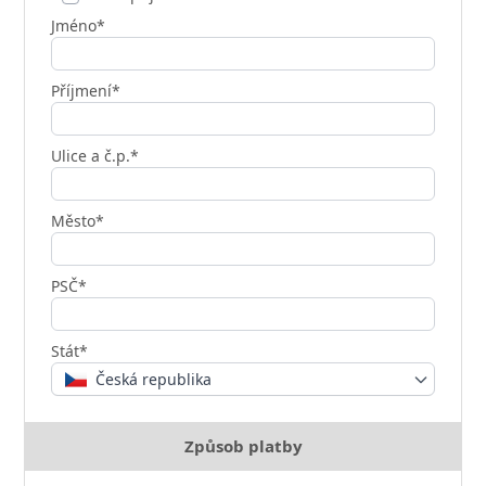
Jméno*
Příjmení*
Ulice a č.p.*
Město*
PSČ*
Stát*
Česká republika
Způsob platby