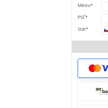
Město*
PSČ*
Stát*