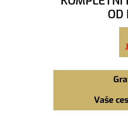
KOMPLETNÍ 
OD 
Gra
Vaše ces