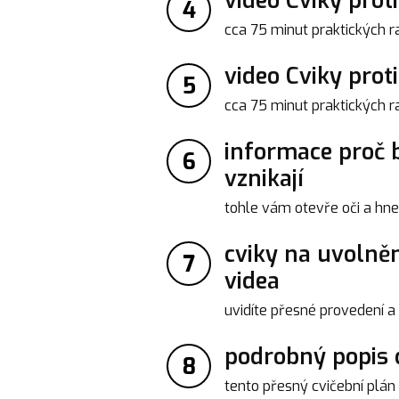
video Cviky prot
4
cca 75 minut praktických ra
video Cviky prot
5
cca 75 minut praktických ra
informace proč bo
6
vznikají
tohle vám otevře oči a hne
cviky na uvolněn
7
videa
uvidíte přesné provedení a
podrobný popis c
8
tento přesný cvičební plán