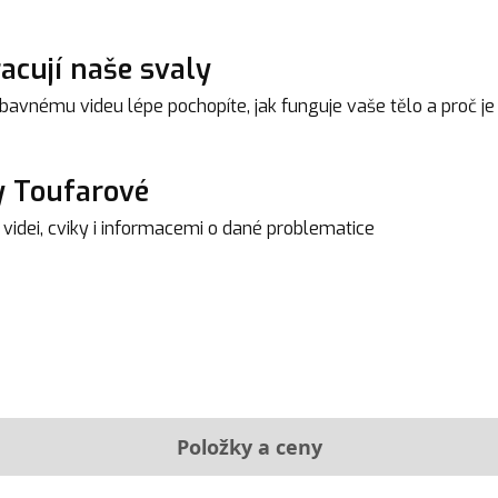
racují naše svaly
avnému videu lépe pochopíte, jak funguje vaše tělo a proč je 
y Toufarové
idei, cviky i informacemi o dané problematice
Položky a ceny