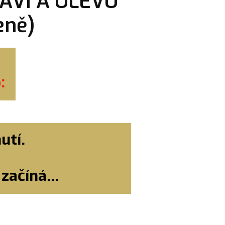
AVÍ A ÚLEVU
eně)
:
utí.
začíná...