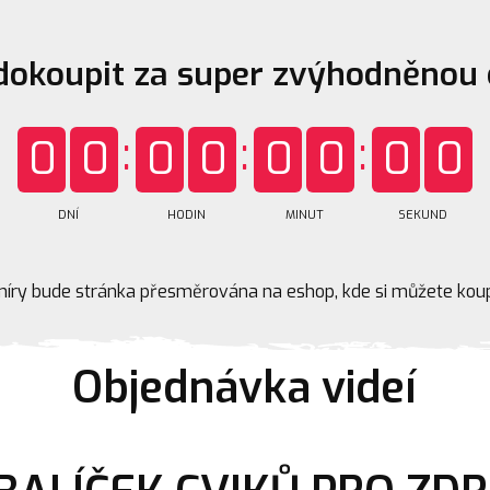
okoupit za super zvýhodněnou 
0
0
0
0
0
0
0
0
DNÍ
HODIN
MINUT
SEKUND
míry bude stránka přesměrována na eshop, kde si můžete koup
Objednávka videí