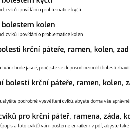
i bolestem kyčlí
d, cviků i povídání o problematice kyčlí
i bolestem kolen
d, cviků i povídání o problematice kolen
lesti krční páteře, ramen, kolen, zad 
d vám bude jasné, proč jste se doposud nemohli bolestí zbavit
í bolestí krční páteře, ramen, kolen, 
 uslyšíte podrobné vysvětlení cviků, abyste doma vše správně
viků pro krční páteř, ramena, záda, ko
 (popis a foto cviků) vám pošleme emailem v pdf, abyste také 