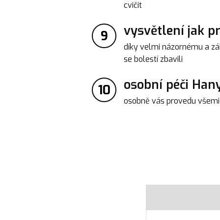
cvičit
vysvětlení jak p
9
díky velmi názornému a záb
se bolestí zbavili
osobní péči Han
10
osobně vás provedu všemi v