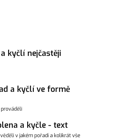
a kyčlí nejčastěji
zad a kyčlí ve formě
 prováděli
lena a kyčle - text
věděli v jakém pořadí a kolikrát vše