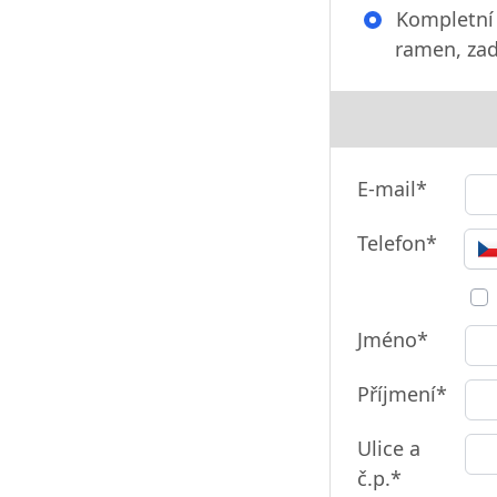
Kompletní b
ramen, zad
E-mail*
Telefon*
Jméno*
Příjmení*
Ulice a
č.p.*