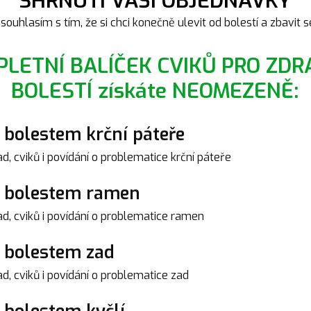
SHRNUTÍ VAŠÍ OBJEDNÁVKY
souhlasím s tím, že si chci konečně ulevit od bolestí a zbavit se
MPLETNÍ BALÍČEK CVIKŮ PRO ZDR
BOLESTÍ získáte NEOMEZENĚ:
i bolestem krční páteře
d, cviků i povídání o problematice krční páteře
ti bolestem ramen
ad, cviků i povídání o problematice ramen
i bolestem zad
d, cviků i povídání o problematice zad