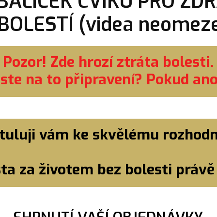
BALÍČEK CVIKŮ PRO ZDR
BOLESTÍ (videa neomez
Pozor! Zde hrozí ztráta bolesti.
Jste na to připravení? Pokud ano
tuluji vám ke skvělému rozhodn
ta za životem bez bolesti právě 