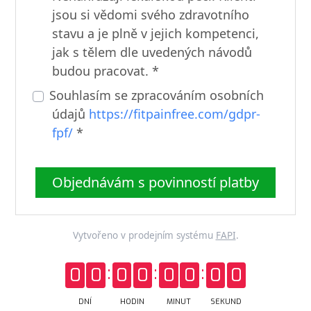
jsou si vědomi svého zdravotního
stavu a je plně v jejich kompetenci,
jak s tělem dle uvedených návodů
budou pracovat. *
Souhlasím se zpracováním osobních
údajů
https://fitpainfree.com/gdpr-
fpf/
*
Objednávám s povinností platby
Vytvořeno v prodejním systému
FAPI
.
0
0
0
0
0
0
0
0
DNÍ
HODIN
MINUT
SEKUND