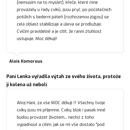
(nemusím na to myslet), křeče, které mne
provázely u řady cviků, jsou pryč, po počátečních
potížích s bederní páteří (rozhozenou jógou) se
celá oblast stabilizuje a úleva se prodlužuje.
Cvičím pravidelně a je cítit, že ranní ztuhlost
ustupuje. Moc děkuji!
Alois Komorous
Paní Lenka vyřadila výtah ze svého života, protože
ji kolena už nebolí
Ahoj Hani, za vše MOC děkuji !! Všechny tvoje
cviky jsou mi příjemné. Cviky, blok i pasek mně
budou provázet životem... nechci z toho
vypadnout a cítím, jak se mi vše dostalo "pod