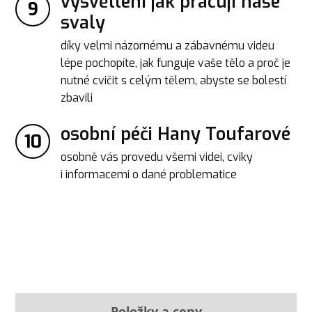
vysvětlení jak pracují naše
9
svaly
díky velmi názornému a zábavnému videu
lépe pochopíte, jak funguje vaše tělo a proč je
nutné cvičit s celým tělem, abyste se bolestí
zbavili
osobní péči Hany Toufarové
10
osobně vás provedu všemi videi, cviky
i informacemi o dané problematice
Položky a ceny