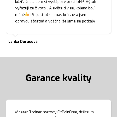
kůži". Dnes jsem si vyšlápla v praci 5NP. Výtah
vyřazuji ze života... A světe div se, kolena bolí
méně
Přeju ti, ať se máš krásně a jsem
opravdu šťastná a vděčná, že jsme se potkaly.
Lenka Durasová
Garance kvality
Master Trainer metody FitPainFree, držitelka