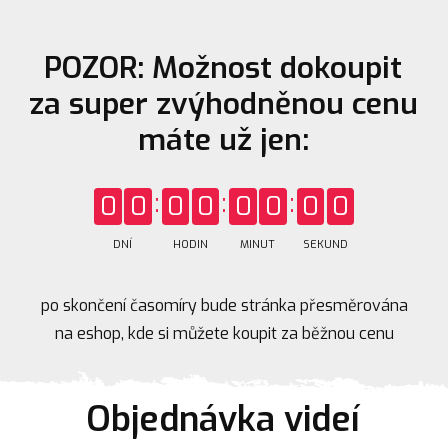
POZOR: Možnost dokoupit
za super zvýhodněnou cenu
máte už jen:
0
0
0
0
0
0
0
0
DNÍ
HODIN
MINUT
SEKUND
po skončení časomíry bude stránka přesměrována
na eshop, kde si můžete koupit za běžnou cenu
Objednávka videí