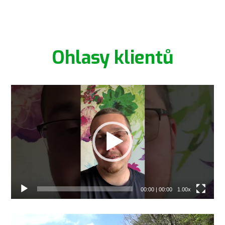
Ohlasy klientů
Video
přehrávač
00:00
|
00:00
1.00x
Video