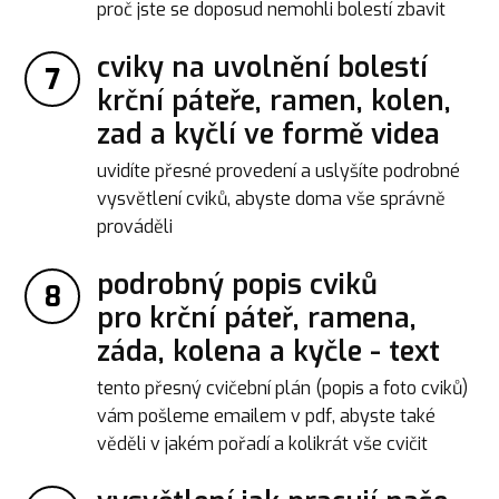
proč jste se doposud nemohli bolestí zbavit
cviky na uvolnění bolestí
7
krční páteře, ramen, kolen,
zad a kyčlí ve formě videa
uvidíte přesné provedení a uslyšíte podrobné
vysvětlení cviků, abyste doma vše správně
prováděli
podrobný popis cviků
8
pro krční páteř, ramena,
záda, kolena a kyčle - text
tento přesný cvičební plán (popis a foto cviků)
vám pošleme emailem v pdf, abyste také
věděli v jakém pořadí a kolikrát vše cvičit