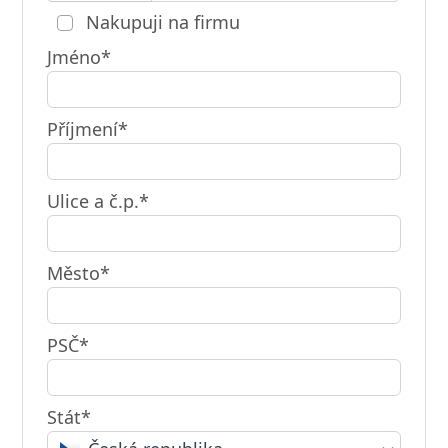
Nakupuji na firmu
Jméno*
Příjmení*
Ulice a č.p.*
Město*
PSČ*
Stát*