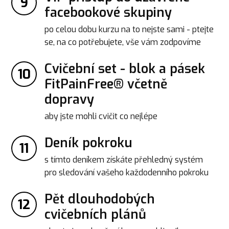
9
facebookové skupiny
po celou dobu kurzu na to nejste sami - ptejte
se, na co potřebujete, vše vám zodpovíme
Cvičební set - blok a pásek
10
FitPainFree® včetně
dopravy
aby jste mohli cvičit co nejlépe
Deník pokroku
11
s tímto deníkem získáte přehledný systém
pro sledování vašeho každodenního pokroku
Pět dlouhodobých
12
cvičebních plánů