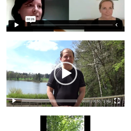
Video
přehrávač
00:00
|
00:50
1.00x