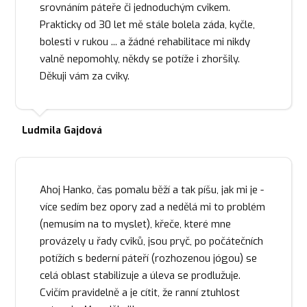
srovnáním páteře či jednoduchým cvikem.
Prakticky od 30 let mě stále bolela záda, kyčle,
bolesti v rukou ... a žádné rehabilitace mi nikdy
valně nepomohly, někdy se potíže i zhoršily.
Děkuji vám za cviky.
Ludmila Gajdová
Ahoj Hanko, čas pomalu běží a tak píšu, jak mi je -
více sedím bez opory zad a nedělá mi to problém
(nemusím na to myslet), křeče, které mne
provázely u řady cviků, jsou pryč, po počátečních
potížích s bederní páteří (rozhozenou jógou) se
celá oblast stabilizuje a úleva se prodlužuje.
Cvičím pravidelně a je cítit, že ranní ztuhlost