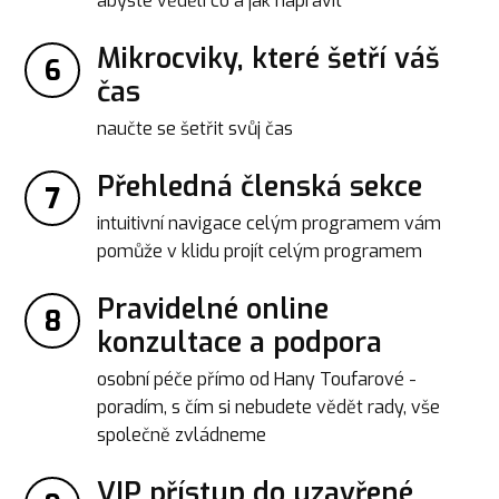
abyste věděli co a jak napravit
Mikrocviky, které šetří váš
6
čas
naučte se šetřit svůj čas
Přehledná členská sekce
7
intuitivní navigace celým programem vám
pomůže v klidu projít celým programem
Pravidelné online
8
konzultace a podpora
osobní péče přímo od Hany Toufarové -
poradím, s čím si nebudete vědět rady, vše
společně zvládneme
VIP přístup do uzavřené