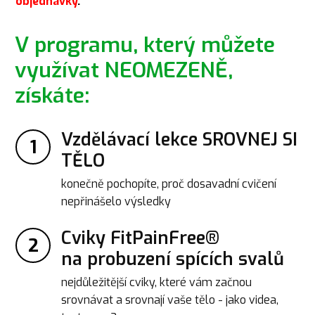
objednávky
.
V programu, který můžete
využívat NEOMEZENĚ,
získáte:
Vzdělávací lekce SROVNEJ SI
1
TĚLO
konečně pochopíte, proč dosavadní cvičení
nepřinášelo výsledky
Cviky FitPainFree®
2
na probuzení spících svalů
nejdůležitější cviky, které vám začnou
srovnávat a srovnají vaše tělo - jako videa,