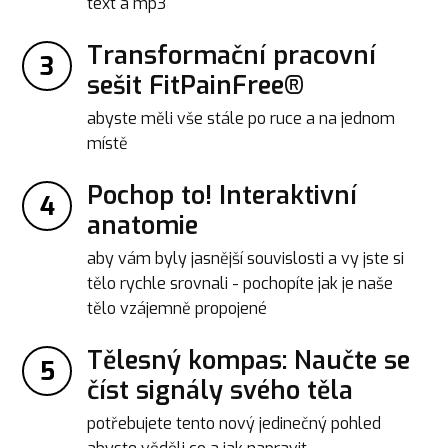
text a mp3
Transformační pracovní
3
sešit FitPainFree®
abyste měli vše stále po ruce a na jednom
místě
Pochop to! Interaktivní
4
anatomie
aby vám byly jasnější souvislosti a vy jste si
tělo rychle srovnali - pochopíte jak je naše
tělo vzájemně propojené
Tělesný kompas: Naučte se
5
číst signály svého těla
potřebujete tento nový jedinečný pohled