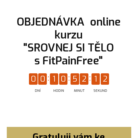
OBJEDNÁVKA online
kurzu
"SROVNEJ SI TĚLO
s FitPainFree"
0
0
1
0
5
2
1
1
DNÍ
HODIN
MINUT
SEKUND
Gratuluji vám ke