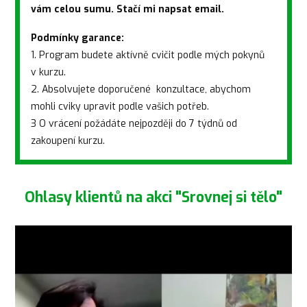
vám celou sumu. Stačí mi napsat email.
Podmínky garance:
1. Program budete aktívně cvičit podle mých pokynů
v kurzu.
2. Absolvujete doporučené konzultace, abychom
mohli cviky upravit podle vašich potřeb.
3 O vrácení požádáte nejpozději do 7 týdnů od
zakoupení kurzu.
Ohlasy klientů na akci "Srovnej si tělo"