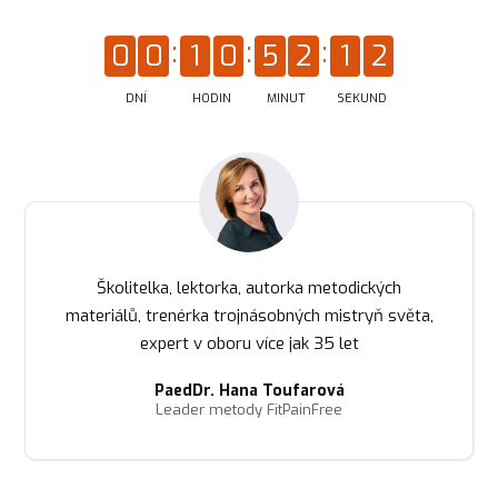
0
0
1
0
5
2
1
1
DNÍ
HODIN
MINUT
SEKUND
Školitelka, lektorka, autorka metodických
materiálů, trenérka trojnásobných mistryň světa,
expert v oboru více jak 35 let
PaedDr. Hana Toufarová
Leader metody FitPainFree