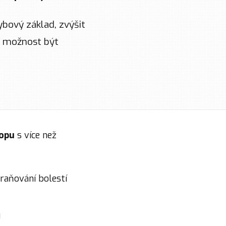
bový základ, zvýšit
te možnost být
ropu
s více než
raňování bolestí
u