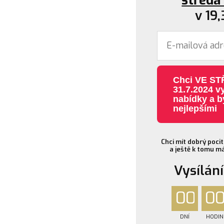
středa
v 19
Chci VE STŘEDU
31.7.2024 vy
nabídky a b
nejlepšími
Chci mít dobrý pocit
a ještě k tomu 
Vysílání
0
0
0
DNÍ
HODIN