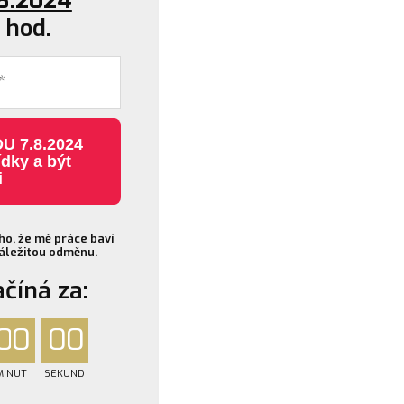
.8.2024
 hod.
U 7.8.2024
ídky a být
i
oho, že mě práce baví
áležitou odměnu.
ačíná za:
0
0
0
0
MINUT
SEKUND