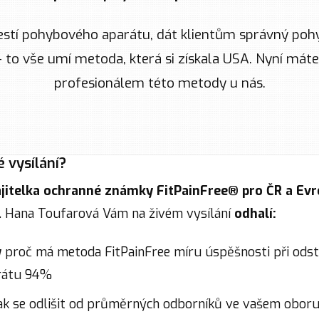
lestí pohybového aparátu, dát klientům správný pohy
i - to vše umí metoda, která si získala USA. Nyní má
profesionálem této metody u nás.
é vysílání?
jitelka ochranné známky FitPainFree® pro ČR a Ev
. Hana Toufarová Vám na živém vysílání
odhalí:
y
proč má metoda FitPainFree míru úspěšnosti při odst
rátu 94%
jak se odlišit od průměrných odborníků ve vašem obor