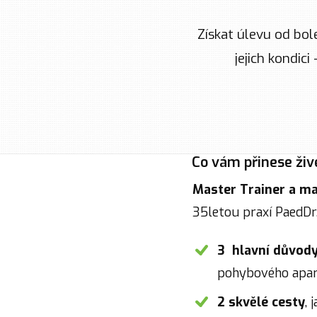
Získat úlevu od bo
jejich kondic
Co vám přinese živ
Master Trainer a ma
35letou praxí PaedDr
3 hlavní důvod
pohybového apa
2 skvělé cesty
, 