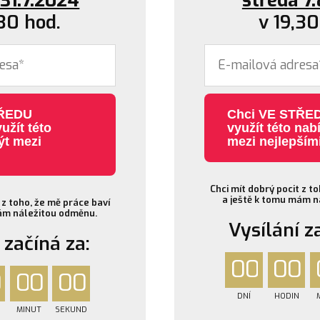
 31.7.2024
středa 7
,30 hod.
v 19,30
Chci VE STŘED
užít této
využít této nab
ýt mezi
mezi nejlepším
Chci mít dobrý pocit z t
a ještě k tomu mám n
 z toho, že mě práce baví
mám náležitou odměnu.
Vysílání z
 začíná za:
0
0
0
0
0
0
0
0
0
DNÍ
HODIN
MINUT
SEKUND