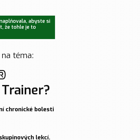
naplňovala, abyste si
, že tohle je to
í na téma:
®
 Trainer?
ní chronické bolesti
skupinových lekcí.