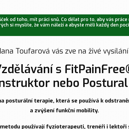
ek od toho, mít práci snů. Co dělat pro to, aby vás práce 
rých si myslíte, že vám náleží a abyste měli každý den pocit
ana Toufarová vás zve na živé vysílán
zdělávání s FitPainFree
Instruktor nebo Postural
a posturální terapie, která se používá k odstraně
a zvýšení funkční mobility.
etodu používají fyzioterapeuti, trenéři i lektoři 