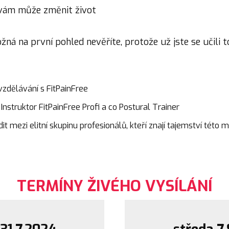
 vám může změnit život
ožná na první pohled nevěříte, protože už jste se učili to
vzdělávání s FitPainFree
nstruktor FitPainFree Profi a co Postural Trainer
it mezi elitní skupinu profesionálů, kteří znají tajemství této 
TERMÍNY ŽIVÉHO VYSÍLÁNÍ