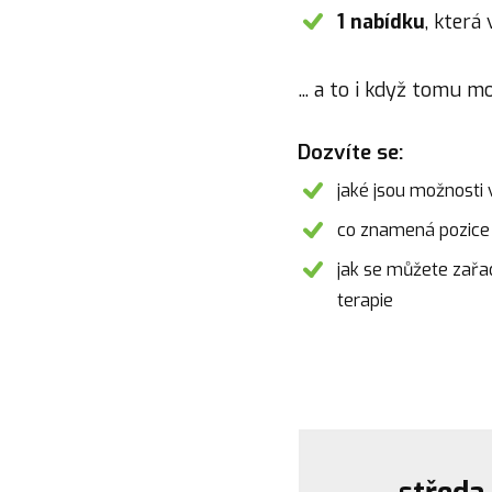
1 nabídku
, která
... a to i když tomu m
Dozvíte se:
jaké jsou možnosti 
co znamená pozice I
jak se můžete zařad
terapie