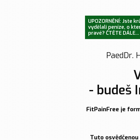
UPOZORNĚNÍ: Jste krůč
vydělali peníze, o kte
pravé?
ČTĚTE DÁLE...
PaedDr. H
V
- budeš 
FitPainFree je form
Tuto osvědčenou m