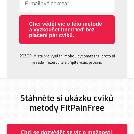
Chci vědět víc o této metodě
a vyzkoušet hned teď bez
placení pár cviků.
POZOR: Místa pro vysílání mohou být omezena, proto si
je raději rezervujte a přijďte včas, prosím.
Stáhněte si ukázku cviků
metody FitPainFree
Chci se dozvědět se víc o možnosti,