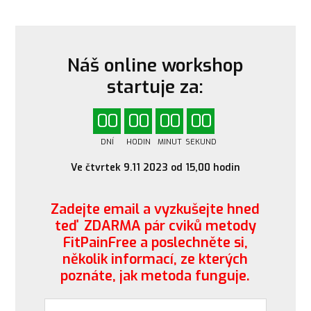
Náš online workshop
startuje za:
0
0
0
0
0
0
0
0
DNÍ
HODIN
MINUT
SEKUND
Ve čtvrtek 9.11 2023 od 15,00 hodin
Zadejte email a vyzkušejte hned
teď ZDARMA pár cviků metody
FitPainFree a poslechněte si,
několik informací, ze kterých
poznáte, jak metoda funguje.