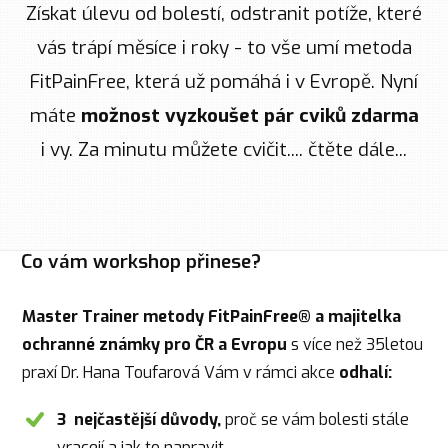
Získat úlevu od bolestí, odstranit potíže, které
vás trápí měsíce i roky - to vše umí metoda
FitPainFree, která už pomáhá i v Evropě. Nyní
máte
možnost vyzkoušet pár cviků zdarma
i vy. Za minutu můžete cvičit.... čtěte dále...
Co vám workshop přinese?
Master Trainer metody FitPainFree® a majitelka
ochranné známky pro ČR a Evropu
s více než 35letou
praxí Dr. Hana Toufarová Vám v rámci akce
odhalí:
3 nejčastější důvody,
proč se vám bolesti stále
vracejí a jak to napravit