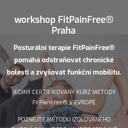
workshop FitPainFree®
Praha
Posturální terapie FitPainFree®
pomáhá odstraňovat chronické
bolesti a zvyšovat funkční mobilitu.
JEDINÝ CERTIFIKOVANÝ KURZ METODY
FitPainFree® V EVROPĚ
POZNEJTE METODU IZOLOVANÉHO