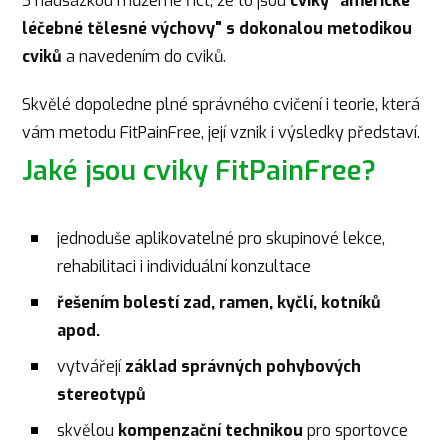
S nadsázkou můžeme říct, že to jsou
cviky "americké
léčebné tělesné výchovy" s dokonalou metodikou
cviků
a navedením do cviků.
Skvělé dopoledne plné správného cvičení i teorie, která
vám metodu FitPainFree, její vznik i výsledky představí.
Jaké jsou cviky FitPainFree?
jednoduše aplikovatelné pro skupinové lekce,
rehabilitaci i individuální konzultace
řešením bolestí zad, ramen, kyčlí, kotníků
apod.
vytvářejí
základ správných pohybových
stereotypů
skvělou
kompenzační technikou
pro sportovce