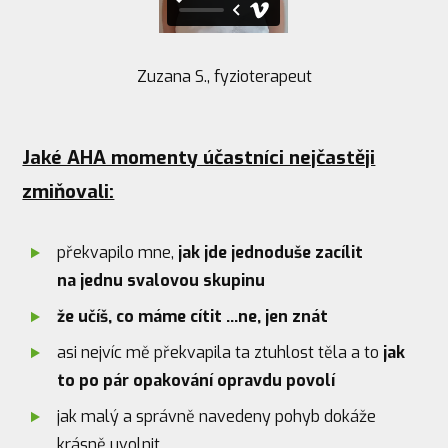
Zuzana S., fyzioterapeut
Jaké AHA momenty účastníci nejčastěji
zmiňovali:
překvapilo mne,
jak jde jednoduše zacílit
na jednu svalovou skupinu
že učíš, co máme cítit ...ne, jen znát
asi nejvíc mě překvapila ta ztuhlost těla a to
jak
to po pár opakování opravdu povolí
jak malý a správně navedeny pohyb dokáže
krásně uvolnit