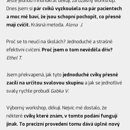
Ještě jednou mnohokrát děkuji, za úžasný workshop.
Dnes jsem si
pár cviků vyzkoušela na pár pacientech
a moc mě baví, že jsou schopní pochopit, co přesně
mají cvičit.
Krásná metoda.
Alena J
.
Proč se to neučí na školách? Jednoduché a strašně
efektivní cvičení.
Proč jsem o tom nevěděla dřív?
Ethel T.
Jsem překvapená, jak tyto
jednoduché cviky přesně
zacílí na určitou svalovou skupinu
a jak se jednotlivé
svaly rychle probudí
Gabka V.
Výborný workshop, děkuji. Nejvíc mě dostalo, že
některé
cviky které znám, v tomto podání fungují
jinak. To precizní provedení tomu dává úplně nový