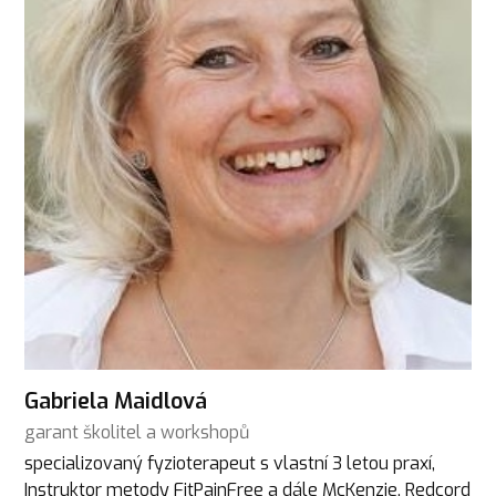
Gabriela Maidlová
garant školitel a workshopů
specializovaný fyzioterapeut s vlastní 3 letou praxí,
Instruktor metody FitPainFree a dále McKenzie, Redcord