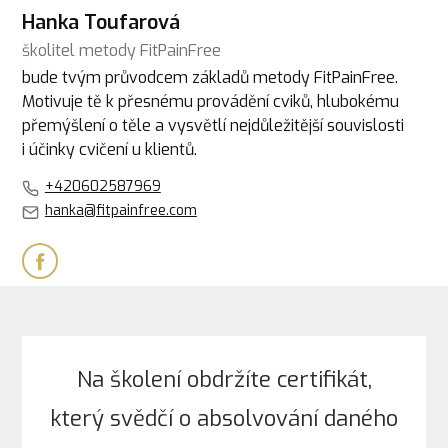
Hanka Toufarová
školitel metody FitPainFree
bude tvým průvodcem základů metody FitPainFree.
Motivuje tě k přesnému provádění cviků, hlubokému
přemýšlení o těle a vysvětlí nejdůležitější souvislosti
i účinky cvičení u klientů.
+420602587969
hanka@fitpainfree.com
Na školení obdržíte certifikát,
který svědčí o absolvování daného