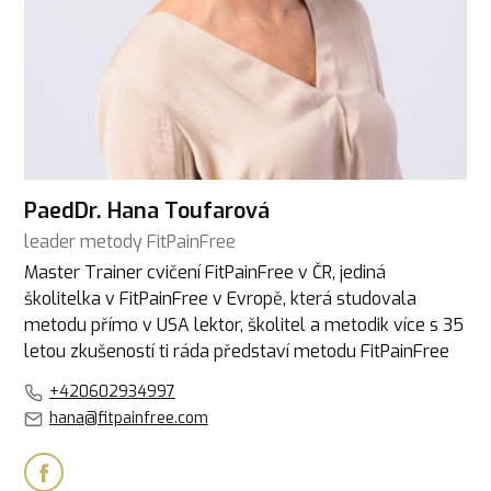
PaedDr. Hana Toufarová
leader metody FitPainFree
Master Trainer cvičení FitPainFree v ČR, jediná
školitelka v FitPainFree v Evropě, která studovala
metodu přímo v USA lektor, školitel a metodik více s 35
letou zkušeností ti ráda představí metodu FitPainFree
+420602934997
hana@fitpainfree.com