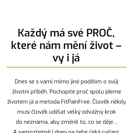
Každý má své PROČ,
které nám mění život –
vy i já
Dnes se s vámi mimo jiné podělím o svůj
životní příběh. Pochopíte proč spolu jdeme
životem já a metoda FitPainFree. Člověk někdy
musí člověk udělat velký odvážný krok
do neznáma, aby změnil to, co se děje…
A samozřejmě I dnes na tebe čeká cvičení,