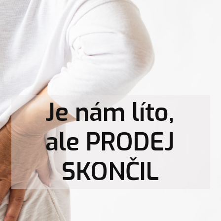
Je nám líto,
ale PRODEJ
SKONČIL