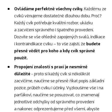
Ovládáme perfektně všechny cviky.
Každému ze
cviků věnujeme dostatečně dlouhou dobu. Proč?
Každý cvik potřebuje kvalitní rozbor, ukázku
a zacvičení správného i špatného provedení.
Dozvíte se vše ohledně zapojených svalů, indikace
i kontraindikace cviku – to vše zajistí, že
budete
přesně vědět pro koho a kdy cvik správně
použít.
Propojení znalostí s praxí je nesmírně
důležité
- proto si každý cvik si několikrát
zacvičíme, naučíme se přesně říkat popis základní
pozice, průběh cviku i účinky. Vyzkoušíme vše i na
parťákovi, naučíme se posuzovat, co znamenají
jednotlivé odchylky od správného provedení
a nakonec odprezentujeme před všemi, abyste