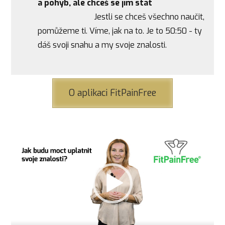
a pohyb, ale chceš se jím stát
Jestli se chceš všechno naučit,
pomůžeme ti. Víme, jak na to. Je to 50:50 - ty
dáš svoji snahu a my svoje znalosti.
O aplikaci FitPainFree
Video
přehrávač