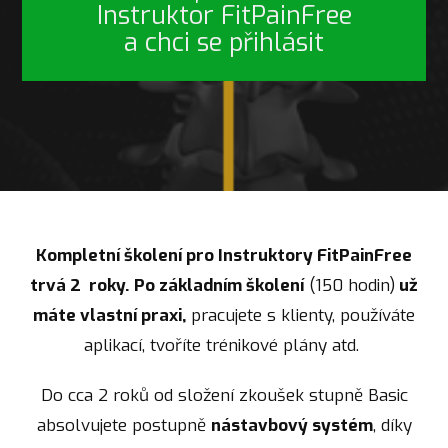
Instruktor FitPainFree
a chci se přihlásit
Kompletní školení pro Instruktory FitPainFree
trvá 2 roky.
Po základním šk
olení
(150 hodin)
už
máte vlastní praxi,
pracujete s klienty, používáte
aplikací, tvoříte trénikové plány atd.
Do cca 2 roků od složení zkoušek stupně Basic
absolvujete postupně
nástavbový systém
, díky