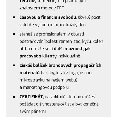
těla
díky teoretickým a praktickým
znalostem metody FPF
časovou a finanční svobodu
, skvělý pocit
z dobře vykonané práce každý den
staneš se profesionálem v oblasti
odstraňování bolestí ramen, zad, kyčlí, kolen
atd. a otevře se ti
další možnost, jak
pracovat s klienty
individuálně
získáš balíček brandových propagačních
materiálů
(vizitky, letáky, loga, osobní
mikrostránku na našem webu)
a marketingovou podporu
CERTIFIKÁT
, na základě kterého můžeš
požádat o živnostenský list a být konečně
svým pánem!