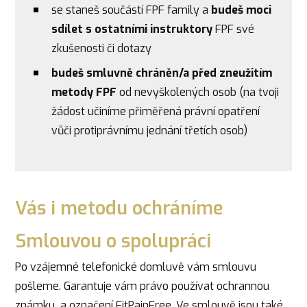
se staneš součástí FPF family a
budeš moci
sdílet s ostatními instruktory
FPF své
zkušenosti či dotazy
budeš smluvně chráněn/a před zneužitím
metody FPF
od nevyškolených osob (na tvoji
žádost učiníme přiměřená právní opatření
vůči protiprávnímu jednání třetích osob)
Vás i metodu ochráníme
Smlouvou o spolupráci
Po vzájemné telefonické domluvě vám smlouvu
pošleme. Garantuje vám právo používat ochrannou
známku a označení FitPainFree. Ve smlouvě jsou také