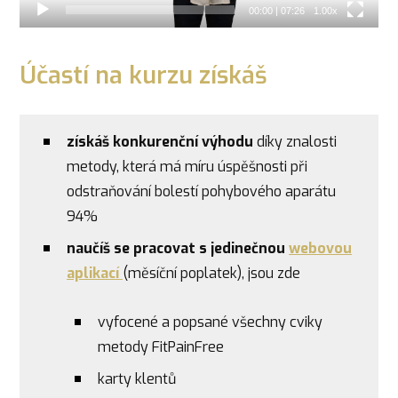
00:00
|
07:26
1.00x
Účastí na kurzu získáš
získáš konkurenční výhodu
díky znalosti
metody, která má míru úspěšnosti při
odstraňování bolestí pohybového aparátu
94%
naučíš se pracovat s jedinečnou
webovou
aplikací
(měsíční poplatek), jsou zde
vyfocené a popsané všechny cviky
metody FitPainFree
karty klentů