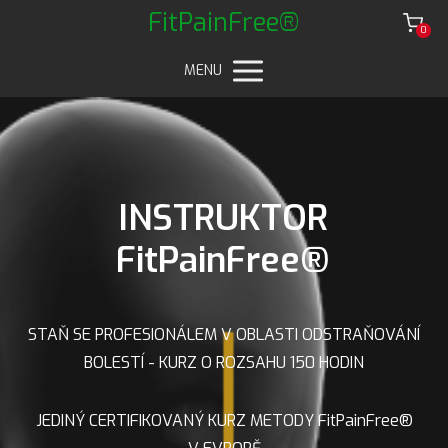
FitPainFree®
0
MENU
INSTRUKTOR
FitPainFree®
STAŇ SE PROFESIONÁLEM V OBLASTI ODSTRAŇOVÁNÍ
BOLESTÍ - KURZ O ROZSAHU 150 HODIN
JEDINÝ CERTIFIKOVANÝ KURZ METODY FitPainFree®