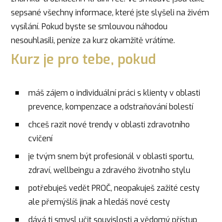
sepsané všechny informace, které jste slyšeli na živém
vysílání. Pokud byste se smlouvou náhodou
nesouhlasili, peníze za kurz okamžitě vrátíme.
Kurz je pro tebe, pokud
máš zájem o individuální práci s klienty v oblasti
prevence, kompenzace a odstraňování bolestí
chceš razit nové trendy v oblasti zdravotního
cvičení
je tvým snem být profesionál v oblasti sportu,
zdraví, wellbeingu a zdravého životního stylu
potřebuješ vedět PROČ, neopakuješ zažité cesty
ale přemýšlíš jinak a hledáš nové cesty
dává ti smysl učit souvislosti a vědomý přístup