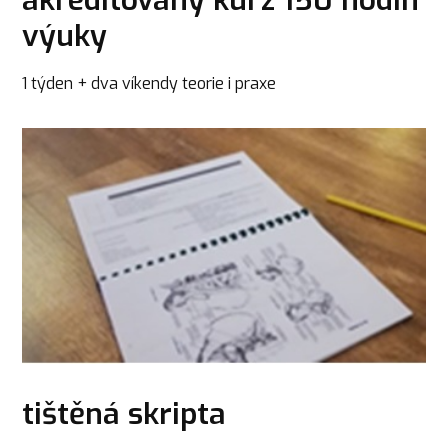
akreditovaný kurz 150 hodin
výuky
1 týden + dva víkendy teorie i praxe
tištěná skripta