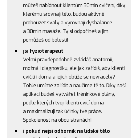
můžeš nabídnout klientům 30min cvičení, díky
kterému srovnají tělo, budou aktivně
probouzet svaly a vyrovnají dysbalance
a 30min masáže. Ty si odpočineš a jim
pomůžeš od bolesti!
jsi fyzioterapeut
Velmi pravděpodobně zvládáš anatomii,
možná i diagnostiku, ale jak zařídíš, aby klienti
cvičili i doma a jejich obtíže se nevracely?
Tohle umíme zařídit a naučíme tě to. Díky naší
aplikaci budeš vytvářet tréninkové plány,
podle kterých tvoji klienti cvičí doma
a maximalizují tak účinky tvé práce.
Spokojenost na obou stranách!
i pokud nejsi odborník na lidské tělo