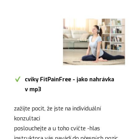
cviky FitPainFree - jako nahrávka
v mp3
zažijte pocit, že jste na individuální
konzultaci
poslouchejte a u toho cvičte -hlas
instruktora vás navádí do přesných pozic