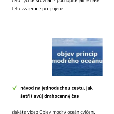
tělo rychle srovnali - pochopíte jak je naše
tělo vzájemně propojené
návod na jednoduchou cestu, jak
šetřit svůj drahocenný čas
získáte video Objev modrý oceán cvičení,