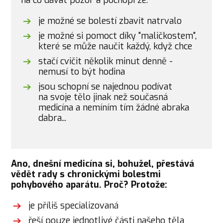
je možné se bolestí zbavit natrvalo
je možné si pomoct díky "maličkostem",
které se může naučit každý, když chce
stačí cvičit několik minut denně -
nemusí to být hodina
jsou schopní se najednou podívat
na svoje tělo jinak než současná
medicína a nemíním tím žádné abraka
dabra...
Ano, dnešní medicína si, bohužel, přestává
vědět rady s chronickými bolestmi
pohybového aparátu. Proč? P
rotože:
je příliš specializovaná
řeší pouze jednotlivé části našeho těla