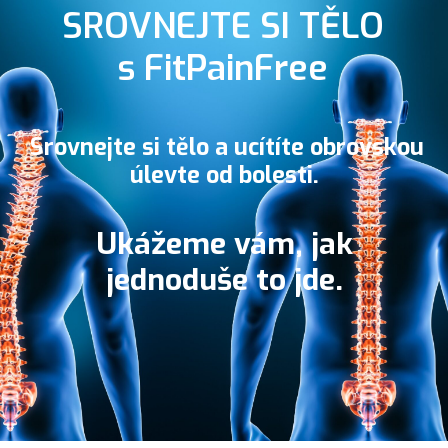
SROVNEJTE SI TĚLO
s FitPainFree
Srovnejte si tělo a u
cítíte obrovskou
úlevte od bolesti.
Ukážeme vám, jak
jednoduše to jde.