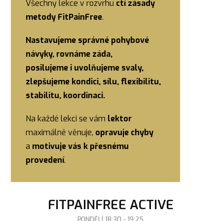
Všechny lekce v rozvrhu
ctí zásady
metody FitPainFree
.
Nastavujeme správné pohybové
návyky, rovnáme záda,
posilujeme i uvolňujeme svaly,
zlepšujeme kondici, sílu, flexibilitu,
stabilitu, koordinaci.
Na každé lekci se vám
lektor
maximálně věnuje,
opravuje chyby
a
motivuje vás k přesnému
provedení
.
FITPAINFREE ACTIVE
PONDĚLÍ 18:30 - 19:25