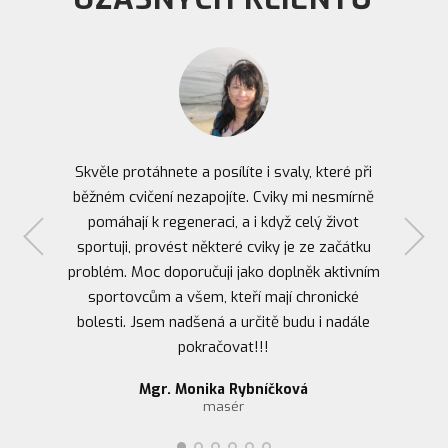
Skvěle protáhnete a posílíte i svaly, které při
běžném cvičení nezapojíte. Cviky mi nesmírně
pomáhají k regeneraci, a i když celý život
sportuji, provést některé cviky je ze začátku
problém. Moc doporučuji jako doplněk aktivním
sportovcům a všem, kteří mají chronické
bolesti. Jsem nadšená a určitě budu i nadále
pokračovat!!!
Dominik Pišťáček, Brno
podnikatel
Ludmila Hrušková, 83 let
Mgr. Monika Rybníčková
Adéla Hanzlíčková
Michal Ulč, Praha
Ivana Vagnerová
zápasnice, vicemistryně Evropy
obchodní ředitelka
realitní makléř
důchodce
masér