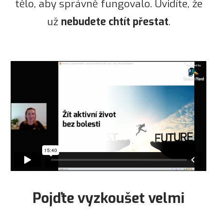
tělo, aby správně fungovalo. Uvidíte, že
už
nebudete chtít přestat
.
Pojďte vyzkoušet velmi