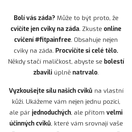
Bolí vás záda?
Může to být proto, že
cvičíte jen cviky na záda
. Zkuste
online
cvičení #fitpainfree
. Obsahuje nejen
cviky na záda.
Procvičíte si celé tělo.
Někdy stačí maličkost, abyste se
bolestí
zbavili
úplně
natrvalo
.
Vyzkoušejte sílu našich cviků
na vlastní
kůži. Ukážeme vám nejen jednu pozici,
ale pár
jednoduchých
, ale přitom
velmi
účinných cviků
, které vám srovnají vaše