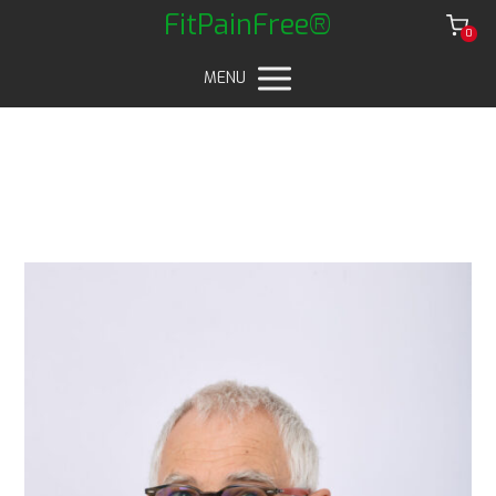
FitPainFree®
0
MENU