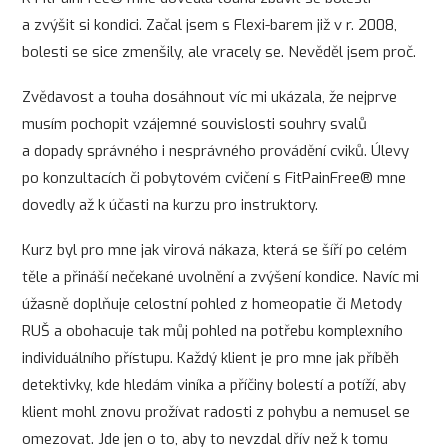
a zvýšit si kondici. Začal jsem s Flexi-barem již v r. 2008,
bolesti se sice zmenšily, ale vracely se. Nevěděl jsem proč.
Zvědavost a touha dosáhnout víc mi ukázala, že nejprve
musím pochopit vzájemné souvislosti souhry svalů
a dopady správného i nesprávného provádění cviků. Úlevy
po konzultacích či pobytovém cvičení s FitPainFree® mne
dovedly až k účasti na kurzu pro instruktory.
Kurz byl pro mne jak virová nákaza, která se šíří po celém
těle a přináší nečekané uvolnění a zvýšení kondice. Navíc mi
úžasně doplňuje celostní pohled z homeopatie či Metody
RUŠ a obohacuje tak můj pohled na potřebu komplexního
individuálního přístupu. Každý klient je pro mne jak příběh
detektivky, kde hledám viníka a příčiny bolestí a potíží, aby
klient mohl znovu prožívat radosti z pohybu a nemusel se
omezovat. Jde jen o to, aby to nevzdal dřív než k tomu