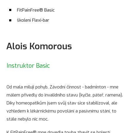
FitPainFree® Basic
školení Flexi-bar
Alois Komorous
Instruktor Basic
Od mala miluji pohyb. Závodní činnost - badminton - mne
málem přivedly do invalidního stavu (kyčle, páteř, ramena).
Díky homeopatikům jsem svůj stav sice stabilizoval, ale
vzhledem k lékárnickému povolání a pasívnímu stání, to
stále nebylo nic moc.
K FitPainFree® mne dovedla touha zbavit se bolestí