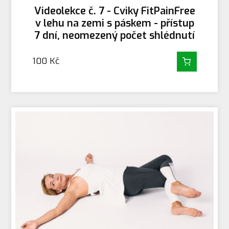
Videolekce č. 7 - Cviky FitPainFree
v lehu na zemi s páskem - přístup
7 dní, neomezený počet shlédnutí
100
Kč