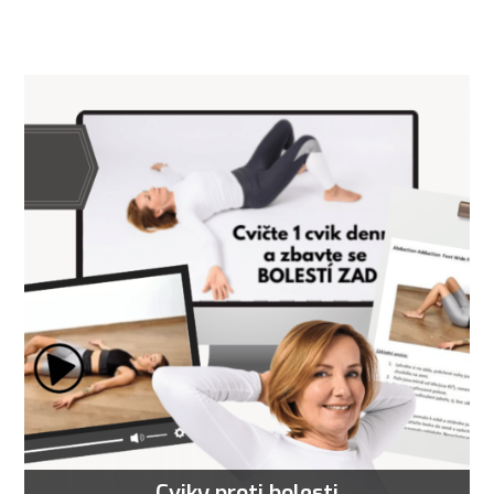
Cviky proti bolesti