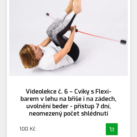
Videolekce č. 6 – Cviky s Flexi-
barem v lehu na břiše i na zádech,
uvolnění beder - přístup 7 dní,
neomezený počet shlédnutí
100
Kč