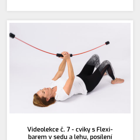
Videolekce č. 7 - cviky s Flexi-
barem v sedu a lehu, posílení