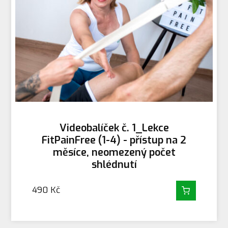
Videobalíček č. 1_Lekce
FitPainFree (1-4) - přístup na 2
měsíce, neomezený počet
shlédnutí
490
Kč