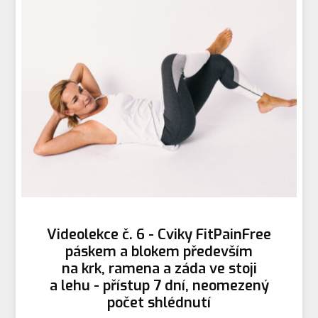
Videolekce č. 6 - Cviky FitPainFree
páskem a blokem především
na krk, ramena a záda ve stoji
a lehu - přístup 7 dní, neomezený
počet shlédnutí