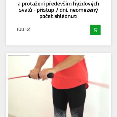
a protažení především hýžďových
svalů - přístup 7 dní, neomezený
počet shlédnutí
100
Kč