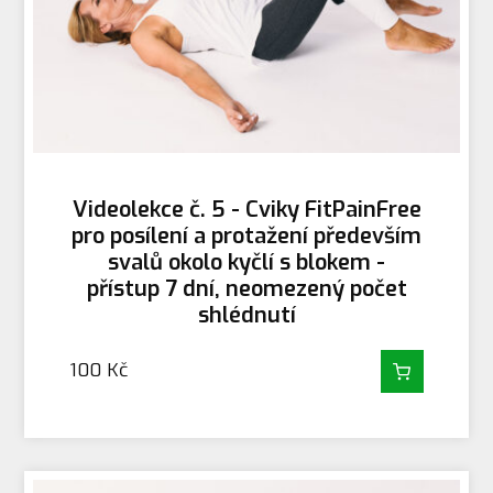
Videolekce č. 5 - Cviky FitPainFree
pro posílení a protažení především
svalů okolo kyčlí s blokem -
přístup 7 dní, neomezený počet
shlédnutí
100
Kč