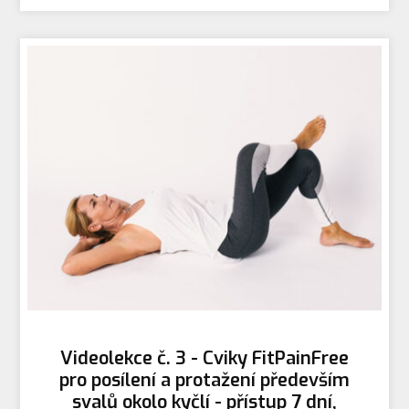
Videolekce č. 3 - Cviky FitPainFree
pro posílení a protažení především
svalů okolo kyčlí - přístup 7 dní,