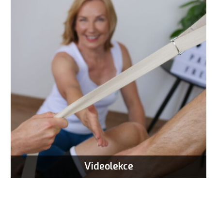
Videolekce