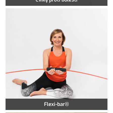
Flexi-bar®