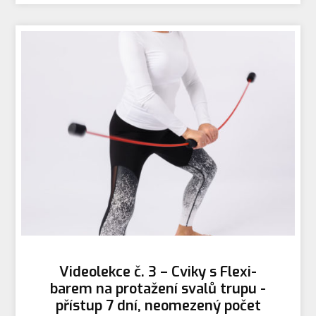
Videolekce č. 3 – Cviky s Flexi-
barem na protažení svalů trupu -
přístup 7 dní, neomezený počet