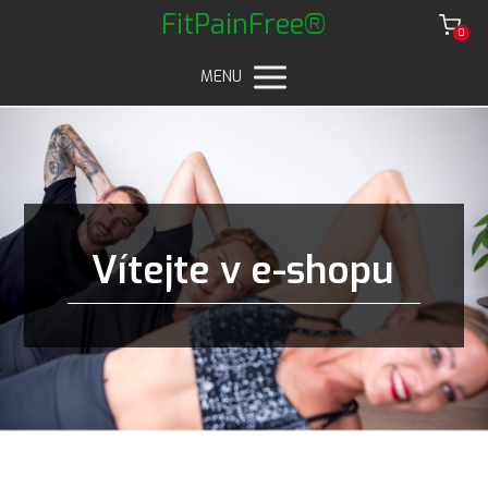
FitPainFree®
0
MENU
Vítejte v e-shopu