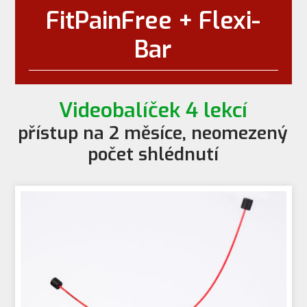
FitPainFree + Flexi-
Bar
Videobalíček 4 lekcí
přístup na 2 měsíce, neomezený
počet shlédnutí