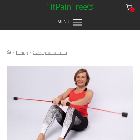
FitPainFree®
0
MENU
/
Eshop
/
Cviky proti bolesti