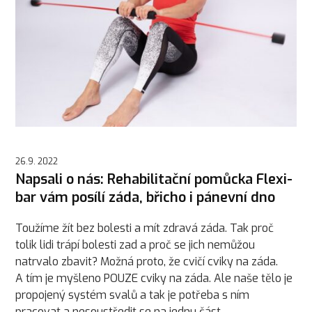
26.9. 2022
Napsali o nás: Rehabilitační pomůcka Flexi-
bar vám posílí záda, břicho i pánevní dno
Toužíme žít bez bolesti a mít zdravá záda. Tak proč
tolik lidi trápí bolesti zad a proč se jich nemůžou
natrvalo zbavit? Možná proto, že cvičí cviky na záda.
A tím je myšleno POUZE cviky na záda. Ale naše tělo je
propojený systém svalů a tak je potřeba s ním
pracovat a nesoustředit se na jednu část.