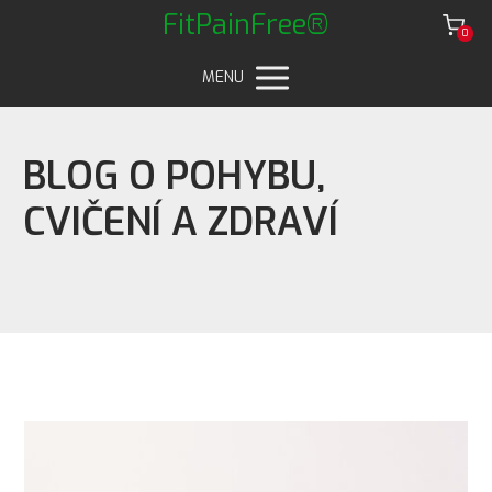
FitPainFree®
0
MENU
BLOG O POHYBU,
CVIČENÍ A ZDRAVÍ