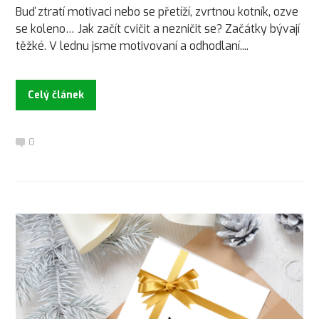
Buď ztratí motivaci nebo se přetíží, zvrtnou kotník, ozve
se koleno… Jak začít cvičit a nezničit se? Začátky bývají
těžké. V lednu jsme motivovaní a odhodlaní....
Celý článek
0