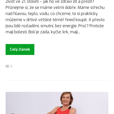
Život ve 21. století – jak ho ve zdraví žít a přežít?
Přiznejme si, že se máme velmi dobře. Máme střechu
nad hlavou, teplo, vodu, co chceme, to si prakticky
můžeme v drtivé většině téměř hned koupit. A přesto
jsou lidé rozladění, smutní, bez energie. Proč? Protože
mají bolesti. Bolí je záda, kyčle, krk, mají...
Celý článek
0