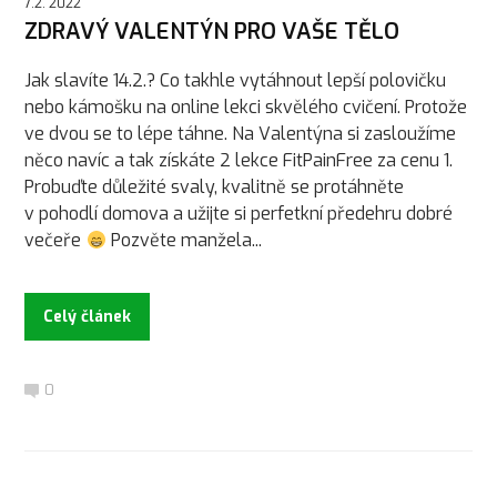
7.2. 2022
ZDRAVÝ VALENTÝN PRO VAŠE TĚLO
Jak slavíte 14.2.? Co takhle vytáhnout lepší polovičku
nebo kámošku na online lekci skvělého cvičení. Protože
ve dvou se to lépe táhne. Na Valentýna si zasloužíme
něco navíc a tak získáte 2 lekce FitPainFree za cenu 1.
Probuďte důležité svaly, kvalitně se protáhněte
v pohodlí domova a užijte si perfetkní předehru dobré
večeře
Pozvěte manžela...
Celý článek
0