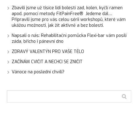
Zbavili jsme už tisíce lidí bolestí zad, kolen, kyčlí ramen
apod. pomocí metody FitPainFree® Jedeme dál…
Připravili jsme pro vás celou sérii workshopů, které vám
ukážou možnosti, jak žít aktivně a bez bolesti.
Napsali o nás: Rehabilitační pomůcka Flexi-bar vám posílí
záda, břicho i pánevní dno
ZDRAVÝ VALENTÝN PRO VAŠE TĚLO
ZAČÍNÁM CVIČIT A NECHCI SE ZNIČIT
Vánoce na poslední chvíli?