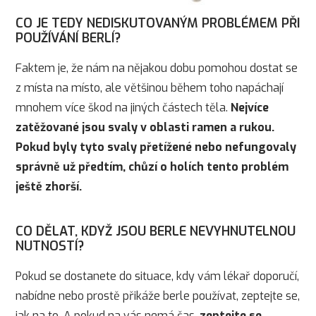
CO JE TEDY NEDISKUTOVANÝM PROBLÉMEM PŘI
POUŽÍVÁNÍ BERLÍ?
Faktem je, že nám na nějakou dobu pomohou dostat se
z místa na místo, ale většinou během toho napáchají
mnohem více škod na jiných částech těla.
Nejvíce
zatěžované jsou svaly v oblasti ramen a rukou.
Pokud byly tyto svaly přetížené nebo nefungovaly
správně už předtím, chůzí o holích tento problém
ještě zhorší.
CO DĚLAT, KDYŽ JSOU BERLE NEVYHNUTELNOU
NUTNOSTÍ?
Pokud se dostanete do situace, kdy vám lékař doporučí,
nabídne nebo prostě přikáže berle používat, zeptejte se,
jak na to. A pokud na vás nemá čas,
zeptejte se