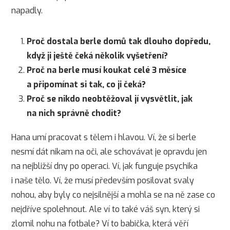
napadly.
Proč dostala berle domů tak dlouho dopředu,
když ji ještě čeká několik vyšetření?
Proč na berle musí koukat celé 3 měsíce
a připomínat si tak, co ji čeká?
Proč se nikdo neobtěžoval jí vysvětlit, jak
na nich správně chodit?
Hana umí pracovat s tělem i hlavou. Ví, že si berle
nesmí dát nikam na oči, ale schovávat je opravdu jen
na nejbližší dny po operaci. Ví, jak funguje psychika
i naše tělo. Ví, že musí především posilovat svaly
nohou, aby byly co nejsilnější a mohla se na ně zase co
nejdříve spolehnout. Ale ví to také váš syn, který si
zlomil nohu na fotbale? Ví to babička, která věří