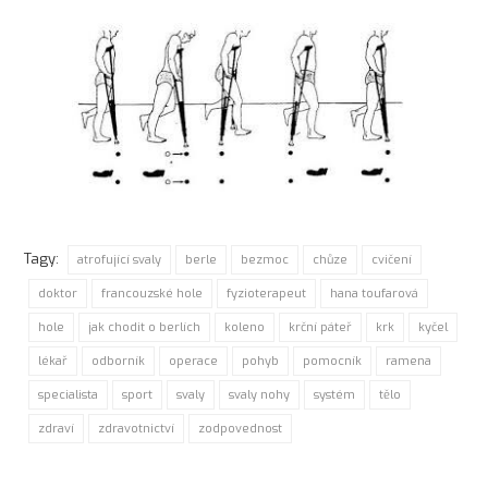
Tagy:
atrofující svaly
berle
bezmoc
chůze
cvičení
doktor
francouzské hole
fyzioterapeut
hana toufarová
hole
jak chodit o berlích
koleno
krční páteř
krk
kyčel
lékař
odborník
operace
pohyb
pomocník
ramena
specialista
sport
svaly
svaly nohy
systém
tělo
zdraví
zdravotnictví
zodpovednost