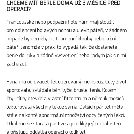
CHCEME MÍT BERLE DOMA UŽ 3 MĚSÍCE PŘED
OPERACÍ?
Francouzské nebo podpažní hole nám mají sloužit
pro odlehčení bolavých nohou a ulevit páteři, v žádném
případě by neměly ničit ramenní klouby nebo krční
páteř. Jenomže v praxi to vypadá tak, že dostanete
berle do ruky a žádné vysvětlení nebo radym jak s nimi
zacházet.
Hana má od dvaceti let operovaný meniskus. Celý život
sportovala, zvládala běh, lyže, brusle, tenis. Kolem
čtyřicítky otevřela vlastní fitcentrum a několik měsíců
lektorovala všechny lekce sama. Dalších pár let měla
stále na kontě abnormální množství odcvičených lekcí.
O koleno se starala poctivě a jen díky jejím znalostem
a přístupu oddálila operaci o tolik let.