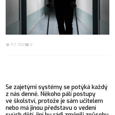
31.7. 2021
0
Se zajetými systémy se potýká každý
z nás denně. Někoho pálí postupy
ve školství, protože je sám učitelem
nebo má jinou představu o vedení
svých dětí, jiní by rádi změnili způsoby