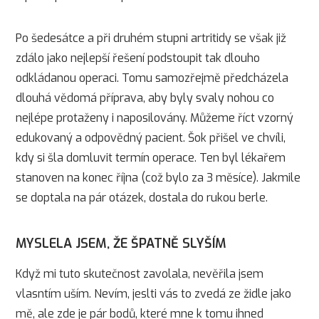
Po šedesátce a při druhém stupni artritidy se však již
zdálo jako nejlepší řešení podstoupit tak dlouho
odkládanou operaci. Tomu samozřejmě předcházela
dlouhá vědomá příprava, aby byly svaly nohou co
nejlépe protaženy i naposilovány. Můžeme říct vzorný
edukovaný a odpovědný pacient. Šok přišel ve chvíli,
kdy si šla domluvit termín operace. Ten byl lékařem
stanoven na konec října (což bylo za 3 měsíce). Jakmile
se doptala na pár otázek, dostala do rukou berle.
MYSLELA JSEM, ŽE ŠPATNĚ SLYŠÍM
Když mi tuto skutečnost zavolala, nevěřila jsem
vlasntím uším. Nevím, jeslti vás to zvedá ze židle jako
mě, ale zde je pár bodů, které mne k tomu ihned