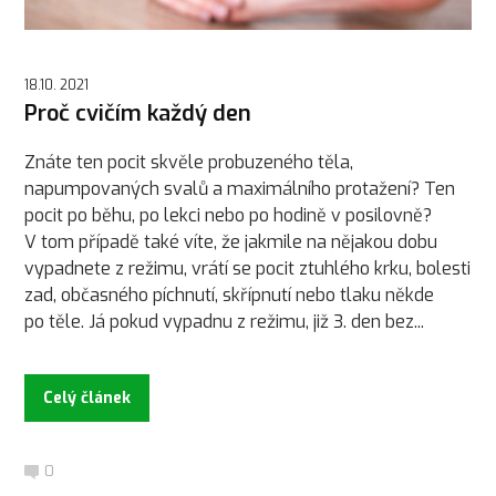
18.10. 2021
Proč cvičím každý den
Znáte ten pocit skvěle probuzeného těla,
napumpovaných svalů a maximálního protažení? Ten
pocit po běhu, po lekci nebo po hodině v posilovně?
V tom případě také víte, že jakmile na nějakou dobu
vypadnete z režimu, vrátí se pocit ztuhlého krku, bolesti
zad, občasného píchnutí, skřípnutí nebo tlaku někde
po těle. Já pokud vypadnu z režimu, již 3. den bez...
Celý článek
0