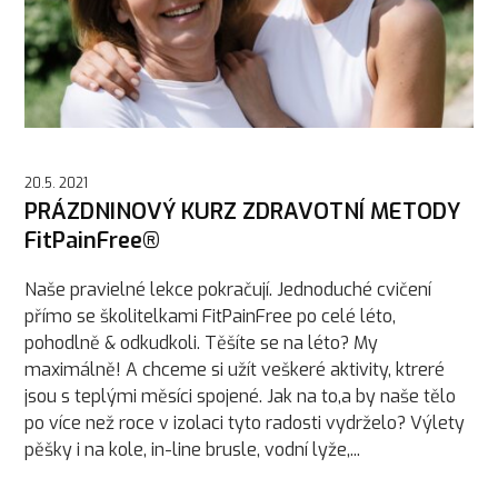
20.5. 2021
PRÁZDNINOVÝ KURZ ZDRAVOTNÍ METODY
FitPainFree®
Naše pravielné lekce pokračují. Jednoduché cvičení
přímo se školitelkami FitPainFree po celé léto,
pohodlně & odkudkoli. Těšíte se na léto? My
maximálně! A chceme si užít veškeré aktivity, ktreré
jsou s teplými měsíci spojené. Jak na to,a by naše tělo
po více než roce v izolaci tyto radosti vydrželo? Výlety
pěšky i na kole, in-line brusle, vodní lyže,...