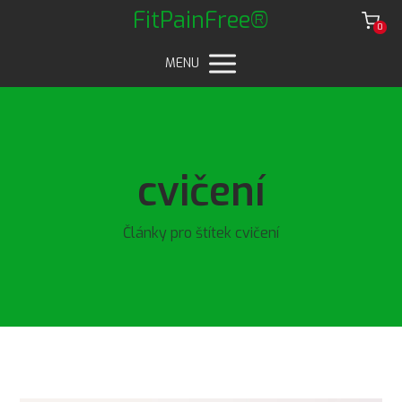
FitPainFree®
0
MENU
cvičení
Články pro štítek cvičení