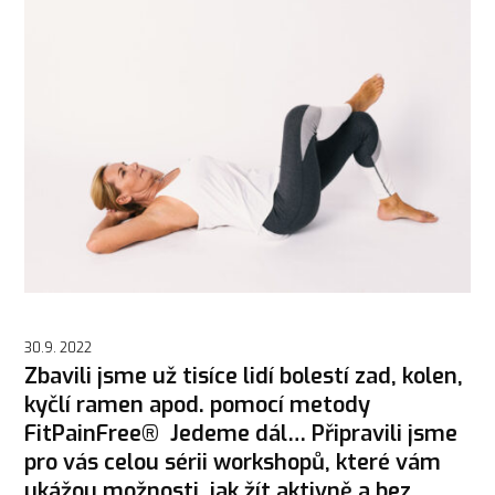
30.9. 2022
Zbavili jsme už tisíce lidí bolestí zad, kolen,
kyčlí ramen apod. pomocí metody
FitPainFree® Jedeme dál… Připravili jsme
pro vás celou sérii workshopů, které vám
ukážou možnosti, jak žít aktivně a bez