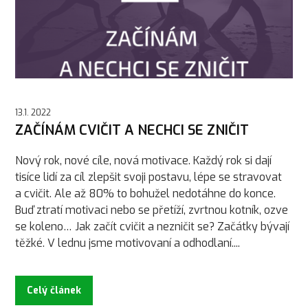
13.1. 2022
ZAČÍNÁM CVIČIT A NECHCI SE ZNIČIT
Nový rok, nové cíle, nová motivace. Každý rok si dají
tisíce lidí za cíl zlepšit svoji postavu, lépe se stravovat
a cvičit. Ale až 80% to bohužel nedotáhne do konce.
Buď ztratí motivaci nebo se přetíží, zvrtnou kotník, ozve
se koleno… Jak začít cvičit a nezničit se? Začátky bývají
těžké. V lednu jsme motivovaní a odhodlaní....
Celý článek