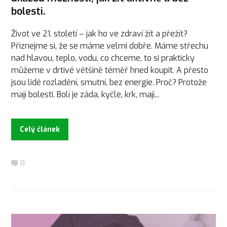
bolesti.
Život ve 21. století – jak ho ve zdraví žít a přežít?
Přiznejme si, že se máme velmi dobře. Máme střechu
nad hlavou, teplo, vodu, co chceme, to si prakticky
můžeme v drtivé většině téměř hned koupit. A přesto
jsou lidé rozladění, smutní, bez energie. Proč? Protože
mají bolesti. Bolí je záda, kyčle, krk, mají...
Celý článek
0