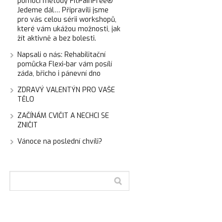
pomocí metody FitPainFree®
Jedeme dál… Připravili jsme
pro vás celou sérii workshopů,
které vám ukážou možnosti, jak
žít aktivně a bez bolesti.
Napsali o nás: Rehabilitační
pomůcka Flexi-bar vám posílí
záda, břicho i pánevní dno
ZDRAVÝ VALENTÝN PRO VAŠE
TĚLO
ZAČÍNÁM CVIČIT A NECHCI SE
ZNIČIT
Vánoce na poslední chvíli?