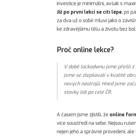
investice je minimální, avšak s ma
Již po první lekci se cítí lépe
, po p
za dva už o sobě mluví jako o závi
ke zdravějšímu tělu a životu bez bole
Proč online lekce?
V době lockodwnu jsme přešli z ž
jsme se zlepšovali v kvalitě ob
nových nástrojů. Hned jsme začal
stovky lidí po celé ČR.
A časem jsme zjistili, že
online for
více soustředí na sebe. Nejsou rušen
nejen jeho a správné provedení, al