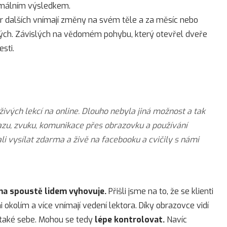
ximálním výsledkem.
ár dalších vnímají změny na svém těle a za měsíc nebo
slých. Závislých na vědomém pohybu, který otevřel dveře
sti.
ivých lekcí na online. Dlouho nebyla jiná možnost a tak
razu, zvuku, komunikace přes obrazovku a používání
i vysílat zdarma a živě na facebooku a cvičily s námi
ma spoustě lidem vyhovuje.
Přišli jsme na to, že se klienti
i okolím a více vnímají vedení lektora. Díky obrazovce vidí
e také sebe. Mohou se tedy
lépe kontrolovat.
Navíc