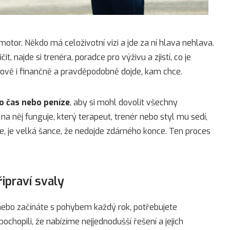
 motor. Někdo má celoživotní vizi a jde za ní hlava nehlava.
t, najde si trenéra, poradce pro výživu a zjistí, co je
asově i finančně a pravděpodobně dojde, kam chce.
o čas nebo peníze
, aby si mohl dovolit všechny
 na něj funguje, který terapeut, trenér nebo styl mu sedí,
e, je velká šance, že nedojde zdárného konce. Ten proces
řipraví svaly
, nebo začínáte s pohybem každý rok, potřebujete
pochopili, že nabízíme nejjednodušší řešení a jejich