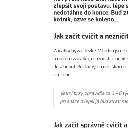
zlepšit svoji postavu, lépe 
nedotáhne do konce. Buď ztr
kotník, ozve se koleno…
Jak začít cvičit a nezniči
Začátky bývají těžké. V lednu jsme
o novém začátku, možnosti změnit sv
dosáhnout. Reklamy na nás skáčou z
skočíme.
Velmi brzy, zpravidla za 3 – 6 t
při snaze o lepší já buď ztratí 
Jak začít správně cvičit 