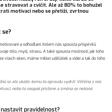
se stravovat a cvičit. Ale až 80% to bohužel
atí motivaci nebo se přetíží, zvrtnou
t se?
 motivovaní a odhodlaní. Kolem nás spousta příspěvků
oje tělo, mysl, stravu. A také spousta možností, jak toho
e všech oken, máme milion udělátek a videí a tak do toho
ýdnů se ale ukáže, komu to opravdu vydrží. Většina z nás
motivaci, nebo to naopak přežene a změna se nekoná.
a nastavit pravidelnost?