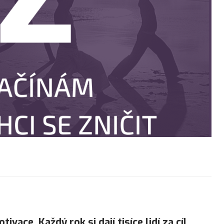
ivace. Každý rok si dají tisíce lidí za cíl