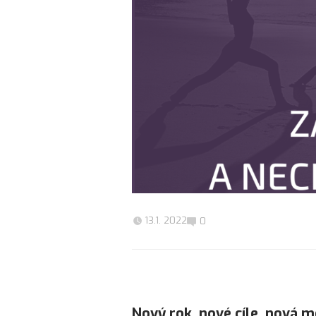
13.1. 2022
0
Nový rok, nové cíle, nová mot