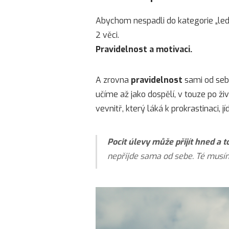
Abychom nespadli do kategorie „ledň
2 věci.
Pravidelnost a motivaci.
A zrovna
pravidelnost
sami od sebe
učíme až jako dospělí, v touze po ži
vevnitř, který láká k prokrastinaci, jíd
Pocit úlevy může přijít hned a t
nepřijde sama od sebe. Té musíme