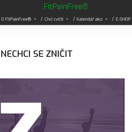
FitPainFree®
O FitPainFree®
Chci cvičit
Kalendář akcí
E-SHOP
 NECHCI SE ZNIČIT