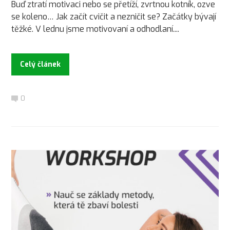
Buď ztratí motivaci nebo se přetíží, zvrtnou kotník, ozve
se koleno… Jak začít cvičit a nezničit se? Začátky bývají
těžké. V lednu jsme motivovaní a odhodlaní....
Celý článek
0