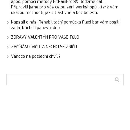
apod. pomocí metody FitPainFree® Jedeme dál…
Připravili jsme pro vás celou sérii workshopů, které vám
ukážou možnosti, jak žít aktivně a bez bolesti.
Napsali o nás: Rehabilitační pomůcka Flexi-bar vám posílí
záda, břicho i pánevní dno
ZDRAVÝ VALENTÝN PRO VAŠE TĚLO
ZAČÍNÁM CVIČIT A NECHCI SE ZNIČIT
Vánoce na poslední chvíli?