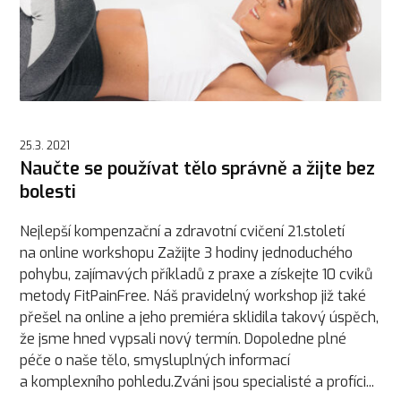
25.3. 2021
Naučte se používat tělo správně a žijte bez
bolesti
Nejlepší kompenzační a zdravotní cvičení 21.století
na online workshopu Zažijte 3 hodiny jednoduchého
pohybu, zajímavých příkladů z praxe a získejte 10 cviků
metody FitPainFree. Náš pravidelný workshop již také
přešel na online a jeho premiéra sklidila takový úspěch,
že jsme hned vypsali nový termín. Dopoledne plné
péče o naše tělo, smysluplných informací
a komplexního pohledu.Zváni jsou specialisté a profíci...