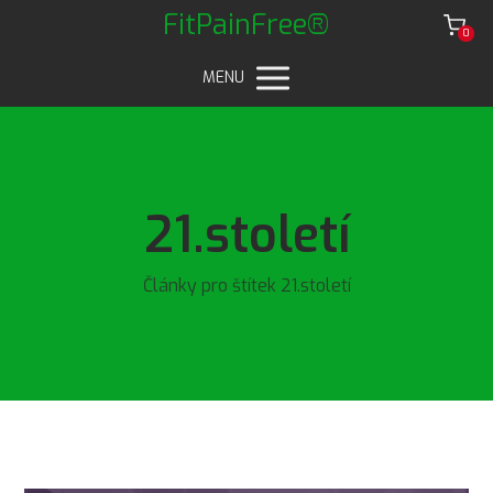
FitPainFree®
0
MENU
21.století
Články pro štítek 21.století