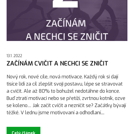
13.1. 2022
ZAČÍNÁM CVIČIT A NECHCI SE ZNIČIT
Nový rok, nové cíle, nová motivace. Každý rok si dají
tisíce lidí za cíl zlepšit svoji postavu, lépe se stravovat
a cvičit. Ale až 80% to bohužel nedotáhne do konce.
Buď ztratí motivaci nebo se přetíží, zvrtnou kotník, ozve
se koleno… Jak začít cvičit a nezničit se? Začátky bývají
těžké. V lednu jsme motivovaní a odhodlaní....
Celý článek