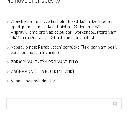
Nejnovější příspěvky
Zbavili jsme už tisíce lidí bolestí zad, kolen, kyčlí ramen
apod. pomocí metody FitPainFree® Jedeme dál…
Připravili jsme pro vás celou sérii workshopů, které vám
ukážou možnosti, jak žít aktivně a bez bolesti.
Napsali o nás: Rehabilitační pomůcka Flexi-bar vám posílí
záda, břicho i pánevní dno
ZDRAVÝ VALENTÝN PRO VAŠE TĚLO
ZAČÍNÁM CVIČIT A NECHCI SE ZNIČIT
Vánoce na poslední chvíli?