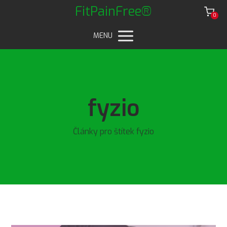
FitPainFree®
0
MENU
fyzio
Články pro štítek fyzio