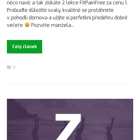
něco navíc a tak získáte 2 lekce FitPainFree za cenu 1.
Probuďte důležité svaly, kvalitně se protáhněte
v pohodlí domova a užijte si perfetkní předehru dobré
večeře
Pozvěte manžela...
Celý článek
0