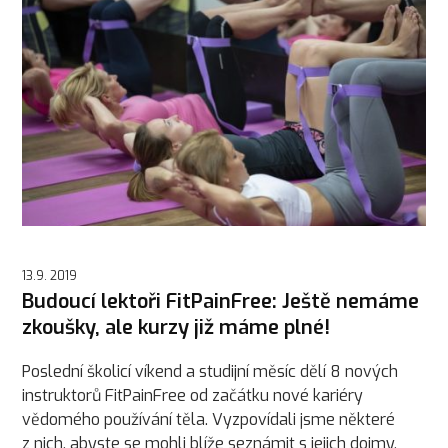
13.9. 2019
Budoucí lektoři FitPainFree: Ještě nemáme
zkoušky, ale kurzy již máme plné!
Poslední školicí víkend a studijní měsíc dělí 8 nových
instruktorů FitPainFree od začátku nové kariéry
vědomého používání těla. Vyzpovídali jsme některé
z nich, abyste se mohli blíže seznámit s jejich dojmy,