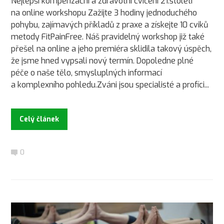
Nejlepší kompenzační a zdravotní cvičení 21.století
na online workshopu Zažijte 3 hodiny jednoduchého
pohybu, zajímavých příkladů z praxe a získejte 10 cviků
metody FitPainFree. Náš pravidelný workshop již také
přešel na online a jeho premiéra sklidila takový úspěch,
že jsme hned vypsali nový termín. Dopoledne plné
péče o naše tělo, smysluplných informací
a komplexního pohledu.Zváni jsou specialisté a profíci...
Celý článek
0