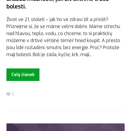
bolesti.
Život ve 21. století – jak ho ve zdraví žít a přežít?
Přiznejme si, že se máme velmi dobře. Máme střechu
nad hlavou, teplo, vodu, co chceme, to si prakticky
můžeme v drtivé většině téměř hned koupit. A přesto
jsou lidé rozladění, smutní, bez energie. Proč? Protože
mají bolesti. Bolí je záda, kyčle, krk, mají...
Celý článek
0