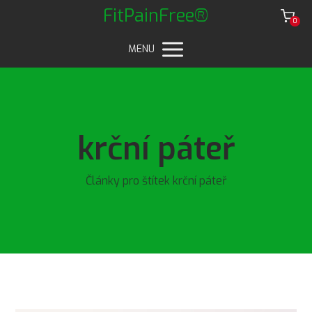
FitPainFree®
0
MENU
krční páteř
Články pro štítek krční páteř