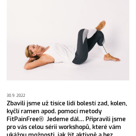
30.9. 2022
Zbavili jsme už tisíce lidí bolestí zad, kolen,
kyčlí ramen apod. pomocí metody
FitPainFree® Jedeme dál… Připravili jsme
pro vás celou sérii workshopů, které vám
ukážou možnosti, jak žít aktivně a bez