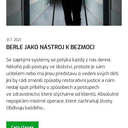
31.7. 2021
BERLE JAKO NÁSTROJ K BEZMOCI
Se zajetými systémy se potýká každý z nás denně.
Někoho pálí postupy ve školství, protože je sám
učitelem nebo má jinou představu o vedení svých dětí,
jiní by rádi změnili způsoby restorativní justice a nám
nedají spát příběhy o způsobech a postupech
ve zdravotnictví, které slýcháme od klientů. Absolutně
nepopírám mistrné operace, které zachraňují životy.
Obdivuju každého...
Celý článek