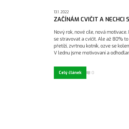
13.1. 2022
ZAČÍNÁM CVIČIT A NECHCI S
Nový rok, nové cíle, nová motivace. Kaž
se stravovat a cvičit. Ale až 80% t
přetíží, zvrtnou kotník, ozve se kole
V lednu jsme motivovaní a odhodlaní.
Celý článek
0