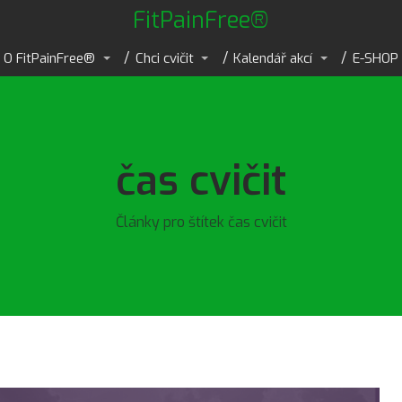
FitPainFree®
O FitPainFree®
Chci cvičit
Kalendář akcí
E-SHOP
čas cvičit
Články pro štítek čas cvičit