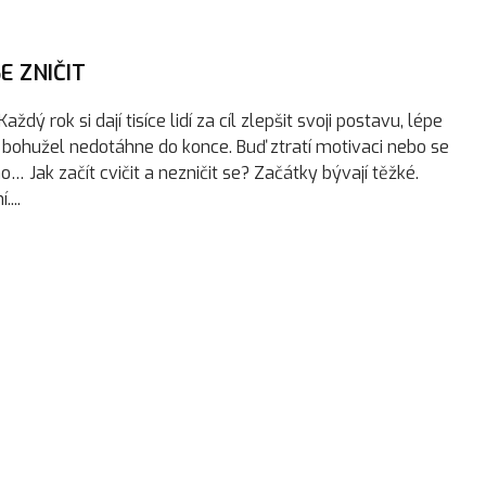
E ZNIČIT
dý rok si dají tisíce lidí za cíl zlepšit svoji postavu, lépe
o bohužel nedotáhne do konce. Buď ztratí motivaci nebo se
no… Jak začít cvičit a nezničit se? Začátky bývají těžké.
...