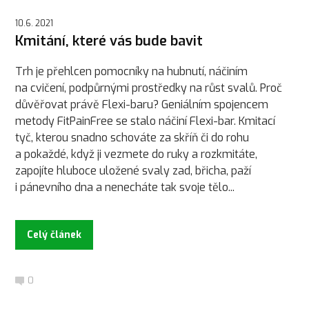
10.6. 2021
Kmitání, které vás bude bavit
Trh je přehlcen pomocníky na hubnutí, náčiním
na cvičení, podpůrnými prostředky na růst svalů. Proč
důvěřovat právě Flexi-baru? Geniálním spojencem
metody FitPainFree se stalo náčiní Flexi-bar. Kmitací
tyč, kterou snadno schováte za skříň či do rohu
a pokaždé, když ji vezmete do ruky a rozkmitáte,
zapojíte hluboce uložené svaly zad, břicha, paží
i pánevního dna a nenecháte tak svoje tělo...
Celý článek
0