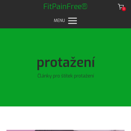
FitPainFree®
0
MENU
protažení
Články pro štítek protažení