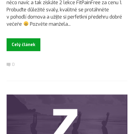
něco navíc a tak získáte 2 lekce FitPainFree za cenu 1.
Probuďte důležité svaly, kvalitně se protáhněte
v pohodlí domova a užijte si perfetkní předehru dobré
večeře
Pozvěte manžela...
Celý článek
0