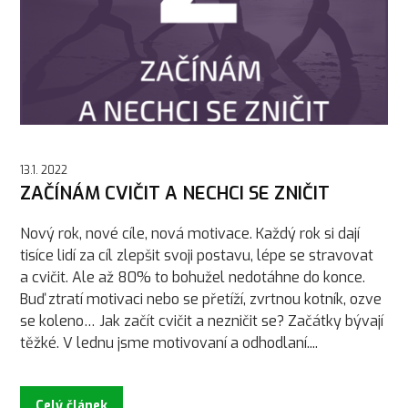
13.1. 2022
ZAČÍNÁM CVIČIT A NECHCI SE ZNIČIT
Nový rok, nové cíle, nová motivace. Každý rok si dají
tisíce lidí za cíl zlepšit svoji postavu, lépe se stravovat
a cvičit. Ale až 80% to bohužel nedotáhne do konce.
Buď ztratí motivaci nebo se přetíží, zvrtnou kotník, ozve
se koleno… Jak začít cvičit a nezničit se? Začátky bývají
těžké. V lednu jsme motivovaní a odhodlaní....
Celý článek