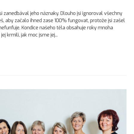
jsi zanedbával jeho náznaky. Dlouho jsi ignoroval všechny
eš, aby začalo ihned zase 100% fungovat, protože jsi zašel
nefunfuje. Kondice našeho těla obsahuje roky mnoha
j krmili, jak moc jsme jej...