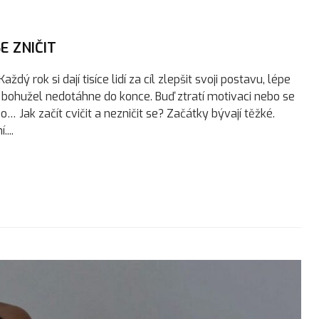
E ZNIČIT
dý rok si dají tisíce lidí za cíl zlepšit svoji postavu, lépe
o bohužel nedotáhne do konce. Buď ztratí motivaci nebo se
no… Jak začít cvičit a nezničit se? Začátky bývají těžké.
...