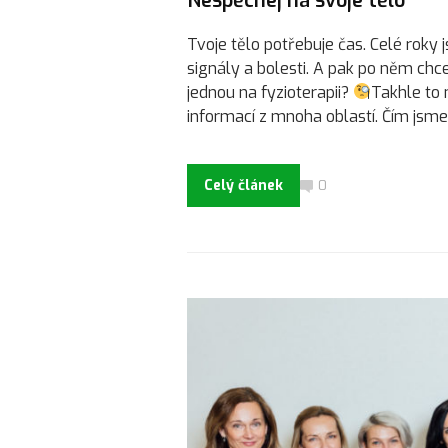
Nespěchej na svoje tělo
Tvoje tělo potřebuje čas. Celé roky 
signály a bolesti. A pak po něm chc
jednou na fyzioterapii?
Takhle to 
informací z mnoha oblastí. Čím jsme je
Celý článek
0