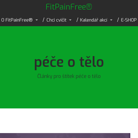
FitPainFree®
O FitPainFree®
Chci cvičit
Kalendář akcí
E-SHOP
péče o tělo
Články pro štítek péče o tělo