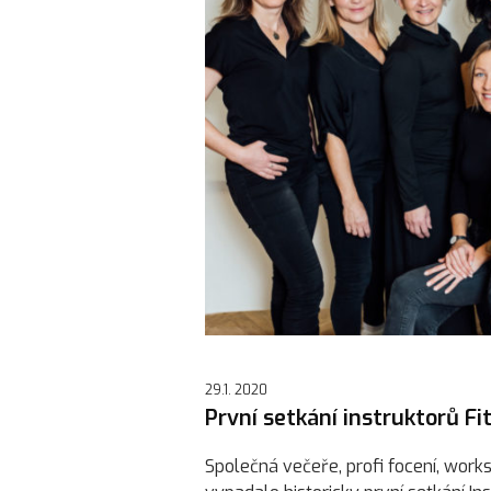
29.1. 2020
První setkání instruktorů Fi
Společná večeře, profi focení, work