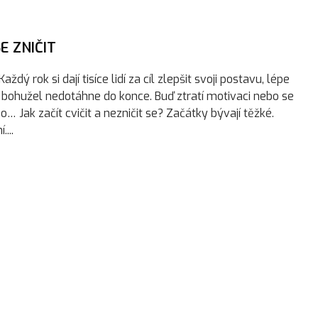
E ZNIČIT
dý rok si dají tisíce lidí za cíl zlepšit svoji postavu, lépe
o bohužel nedotáhne do konce. Buď ztratí motivaci nebo se
no… Jak začít cvičit a nezničit se? Začátky bývají těžké.
...