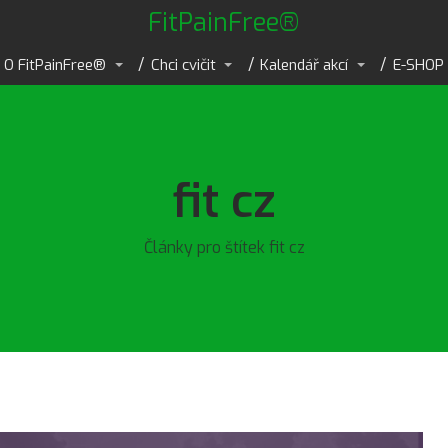
FitPainFree®
O FitPainFree®
Chci cvičit
Kalendář akcí
E-SHOP
fit cz
Články pro štítek fit cz