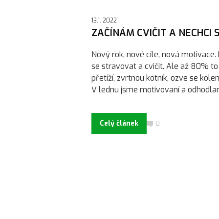
13.1. 2022
ZAČÍNÁM CVIČIT A NECHCI S
Nový rok, nové cíle, nová motivace. Kaž
se stravovat a cvičit. Ale až 80% t
přetíží, zvrtnou kotník, ozve se kole
V lednu jsme motivovaní a odhodlaní.
Celý článek
0