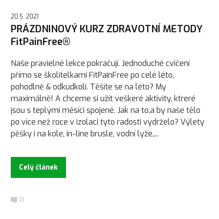
20.5. 2021
PRÁZDNINOVÝ KURZ ZDRAVOTNÍ METODY
FitPainFree®
Naše pravielné lekce pokračují. Jednoduché cvičení
přímo se školitelkami FitPainFree po celé léto,
pohodlně & odkudkoli. Těšíte se na léto? My
maximálně! A chceme si užít veškeré aktivity, ktreré
jsou s teplými měsíci spojené. Jak na to,a by naše tělo
po více než roce v izolaci tyto radosti vydrželo? Výlety
pěšky i na kole, in-line brusle, vodní lyže,...
Celý článek
0