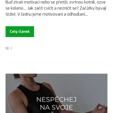
Buď ztratí motivaci nebo se přetíží, zvrtnou kotník, ozve
se koleno… Jak začít cvičit a nezničit se? Začátky bývají
těžké. V lednu jsme motivovaní a odhodlaní....
Celý článek
0