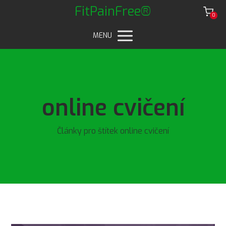
FitPainFree®
0
MENU
online cvičení
Články pro štítek online cvičení