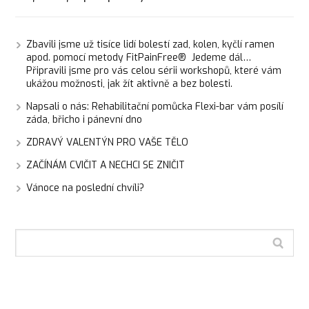
Zbavili jsme už tisíce lidí bolestí zad, kolen, kyčlí ramen
apod. pomocí metody FitPainFree® Jedeme dál…
Připravili jsme pro vás celou sérii workshopů, které vám
ukážou možnosti, jak žít aktivně a bez bolesti.
Napsali o nás: Rehabilitační pomůcka Flexi-bar vám posílí
záda, břicho i pánevní dno
ZDRAVÝ VALENTÝN PRO VAŠE TĚLO
ZAČÍNÁM CVIČIT A NECHCI SE ZNIČIT
Vánoce na poslední chvíli?