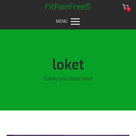
FitPainFree®
0
MENU
loket
Články pro štítek loket