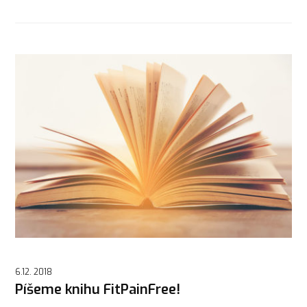
6.12. 2018
Píšeme knihu FitPainFree!