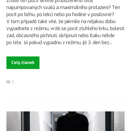
Znáte ten pocit skvěle probuzeného těla,
napumpovaných svalů a maximálního protažení? Ten
pocit po běhu, po lekci nebo po hodině v posilovně?
V tom případě také víte, že jakmile na nějakou dobu
vypadnete z režimu, vrátí se pocit ztuhlého krku, bolesti
zad, občasného píchnutí, skřípnutí nebo tlaku někde
po těle. Já pokud vypadnu z režimu, již 3. den bez...
Celý článek
0