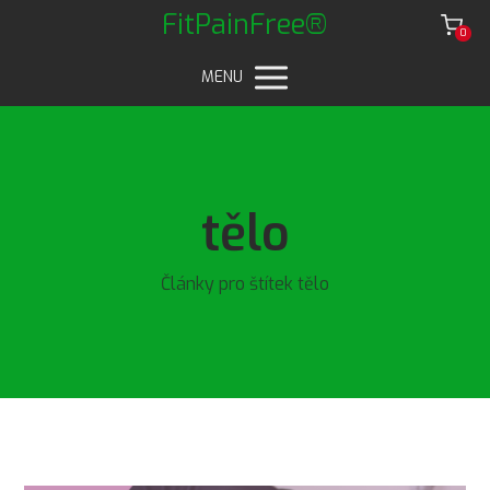
FitPainFree®
0
MENU
tělo
Články pro štítek tělo