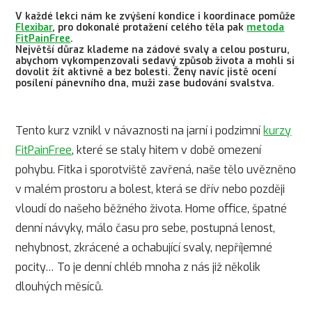
V každé lekci nám ke zvýšení kondice i koordinace pomůže
Flexibar
, pro dokonalé protažení celého těla pak
metoda
FitPainFree
.
Největší důraz klademe na zádové svaly a celou posturu,
abychom vykompenzovali sedavý způsob života a mohli si
dovolit žít aktivně a bez bolesti. Ženy navíc jistě ocení
posílení pánevního dna, muži zase budování svalstva.
Tento kurz vznikl v návaznosti na jarní i podzimní
kurzy
FitPainFree
, které se staly hitem v době omezení
pohybu. Fitka i sporotviště zavřená, naše tělo uvězněno
v malém prostoru a bolest, která se dřív nebo později
vloudí do našeho běžného života. Home office, špatné
denní návyky, málo času pro sebe, postupná lenost,
nehybnost, zkrácené a ochabující svaly, nepříjemné
pocity… To je denní chléb mnoha z nás již několik
dlouhých měsíců.