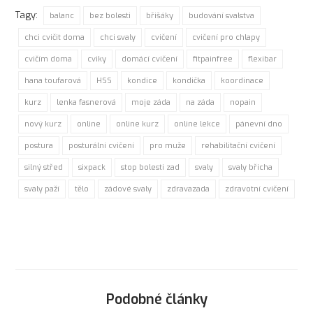
Tagy:
balanc
bez bolesti
břišáky
budování svalstva
chci cvičit doma
chci svaly
cvičení
cvičení pro chlapy
cvičím doma
cviky
domácí cvičení
fitpainfree
flexibar
hana toufarová
HSS
kondice
kondička
koordinace
kurz
lenka fasnerová
moje záda
na záda
nopain
nový kurz
online
online kurz
online lekce
pánevní dno
postura
posturální cvičení
pro muže
rehabilitační cvičení
silný střed
sixpack
stop bolesti zad
svaly
svaly břicha
svaly paží
tělo
zádové svaly
zdravazada
zdravotní cvičení
Podobné články