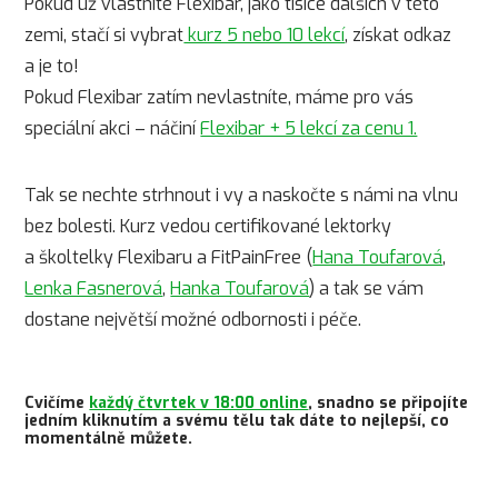
Pokud už vlastníte Flexibar, jako tisíce dalších v této
zemi, stačí si vybrat
kurz 5 nebo 10 lekcí
, získat odkaz
a je to!
Pokud Flexibar zatím nevlastníte, máme pro vás
speciální akci – náčiní
Flexibar + 5 lekcí za cenu 1.
Tak se nechte strhnout i vy a naskočte s námi na vlnu
bez bolesti. Kurz vedou certifikované lektorky
a školtelky Flexibaru a FitPainFree (
Hana Toufarová
,
Lenka Fasnerová
,
Hanka Toufarová
) a tak se vám
dostane největší možné odbornosti i péče.
Cvičíme
každý čtvrtek v 18:00 online
, snadno se připojíte
jedním kliknutím a svému tělu tak dáte to nejlepší, co
momentálně můžete.