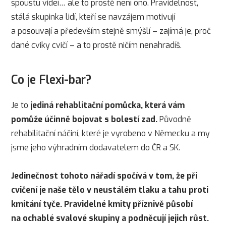
spoustu videí… ale to prostě není ono. Pravidelnost,
stálá skupinka lidí, kteří se navzájem motivují
a posouvají a především stejně smýšlí – zajímá je, proč
dané cviky cvičí – a to prostě ničím nenahradíš.
Co je Flexi-bar?
Je to
jediná rehablitační pomůcka, která vám
pomůže účinně bojovat s bolestí zad.
Původně
rehabilitační náčiní, které je vyrobeno v Německu a my
jsme jeho výhradním dodavatelem do ČR a SK.
Jedinečnost tohoto nářadí spočívá v tom, že při
cvičení je naše tělo v neustálém tlaku a tahu proti
kmitání tyče. Pravidelné kmity příznivě působí
na ochablé svalové skupiny a podněcují jejich růst.