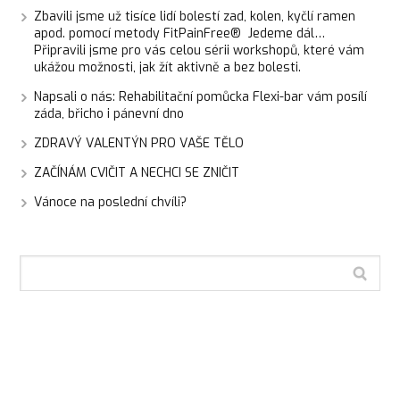
Zbavili jsme už tisíce lidí bolestí zad, kolen, kyčlí ramen
apod. pomocí metody FitPainFree® Jedeme dál…
Připravili jsme pro vás celou sérii workshopů, které vám
ukážou možnosti, jak žít aktivně a bez bolesti.
Napsali o nás: Rehabilitační pomůcka Flexi-bar vám posílí
záda, břicho i pánevní dno
ZDRAVÝ VALENTÝN PRO VAŠE TĚLO
ZAČÍNÁM CVIČIT A NECHCI SE ZNIČIT
Vánoce na poslední chvíli?