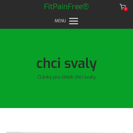
FitPainFree®
0
MENU
chci svaly
Články pro štítek chci svaly