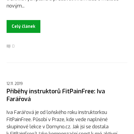
novým...
Celý článek
0
12.11. 2019
Příběhy instruktorů FitPainFree: Iva
Farářová
Iva Farářová je od loňského roku instruktorkou
FitPainFree. Působí v Praze, kde vede naplněné
skupinové lekce v Domyno.cz. Jak jsi se dostala
k FitPainFree? Jako kompenzační sport k mé aktivní