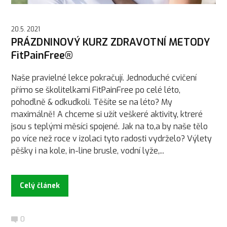
20.5. 2021
PRÁZDNINOVÝ KURZ ZDRAVOTNÍ METODY
FitPainFree®
Naše pravielné lekce pokračují. Jednoduché cvičení
přímo se školitelkami FitPainFree po celé léto,
pohodlně & odkudkoli. Těšíte se na léto? My
maximálně! A chceme si užít veškeré aktivity, ktreré
jsou s teplými měsíci spojené. Jak na to,a by naše tělo
po více než roce v izolaci tyto radosti vydrželo? Výlety
pěšky i na kole, in-line brusle, vodní lyže,...
Celý článek
0