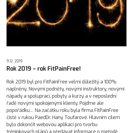
9.12. 2019
Rok 2019 – rok FitPainFree!
Rok 2019 byl pro FitPainFree velmi důležitý a 100%
naplněný. Novými podněty, novými instruktory, novými
nápady a spoluprací, pobyty a kurzy a v neposlední
řadě novými spokojenými klienty. Pojďme ale
popořádku… Na začátku roku byla firma FitPainFree
čistě v rukou PaedDr. Hany Toufarové. Hlavním cílem
bylo dokončit webovou aplikaci pro tvorbu
tréninkových plánů a předávat informace o metodě