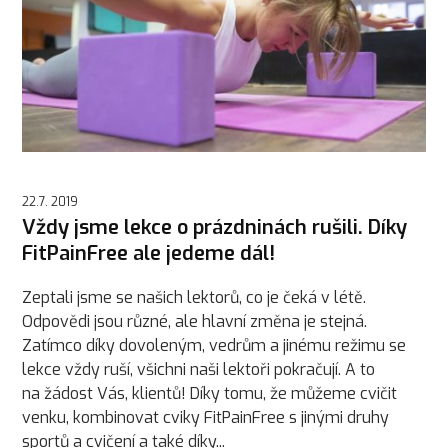
22.7. 2019
Vždy jsme lekce o prázdninách rušili. Díky
FitPainFree ale jedeme dál!
Zeptali jsme se našich lektorů, co je čeká v létě.
Odpovědi jsou různé, ale hlavní změna je stejná.
Zatímco díky dovoleným, vedrům a jinému režimu se
lekce vždy ruší, všichni naši lektoři pokračují. A to
na žádost Vás, klientů! Díky tomu, že můžeme cvičit
venku, kombinovat cviky FitPainFree s jinými druhy
sportů a cvičení a také díky...