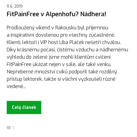
11.6. 2019
FitPainFree v Alpenhofu? Nádhera!
Prodloužený víkend v Rakousku byl příjemnou
a inspirativní dovolenou pro všechny zúčastněné.
Klienti, lektoři i VIP host Liba Plaček nešetří chválou.
Díky krásnému počasí, čistému vzduchu a nádhernému
výhledu do zeleně jsme mohli klientům cvičení
FitPainFree ukázat nejen v sále, ale také venku.
Nepřeberné množství cviků podpořil také rozdílný
přístup lektorek, takže si všichni vyzkoušeli různě
vedené...
Celý článek
1