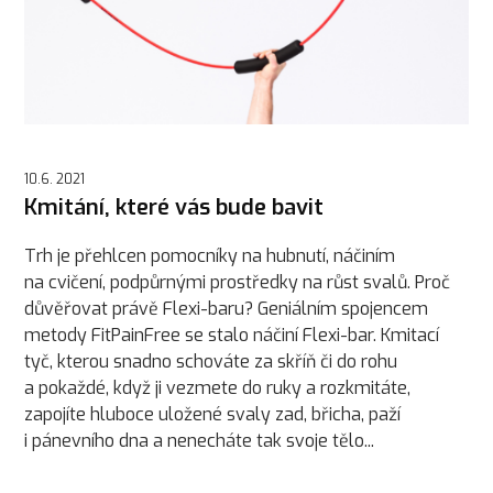
10.6. 2021
Kmitání, které vás bude bavit
Trh je přehlcen pomocníky na hubnutí, náčiním
na cvičení, podpůrnými prostředky na růst svalů. Proč
důvěřovat právě Flexi-baru? Geniálním spojencem
metody FitPainFree se stalo náčiní Flexi-bar. Kmitací
tyč, kterou snadno schováte za skříň či do rohu
a pokaždé, když ji vezmete do ruky a rozkmitáte,
zapojíte hluboce uložené svaly zad, břicha, paží
i pánevního dna a nenecháte tak svoje tělo...