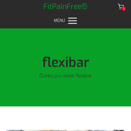
FitPainFree®
0
MENU
flexibar
Články pro štítek flexibar