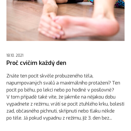
18.10. 2021
Proč cvičím každý den
Znáte ten pocit skvěle probuzeného těla,
napumpovaných svalů a maximálního protažení? Ten
pocit po běhu, po lekci nebo po hodině v posilovně?
V tom případě také víte, že jakmile na nějakou dobu
vypadnete z režimu, vrátí se pocit ztuhlého krku, bolesti
zad, občasného píchnutí, skřípnutí nebo tlaku někde
po těle. Já pokud vypadnu z režimu, již 3. den bez...