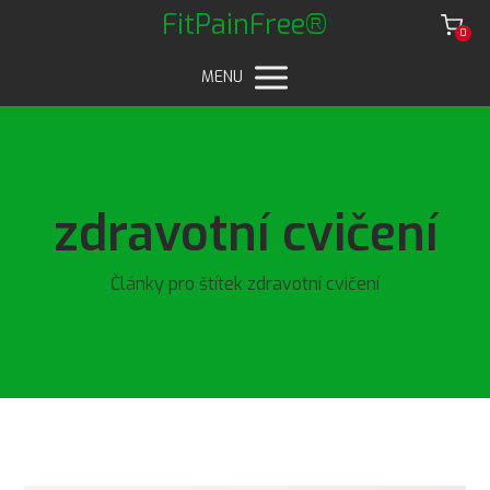
FitPainFree®
0
MENU
zdravotní cvičení
Články pro štítek zdravotní cvičení