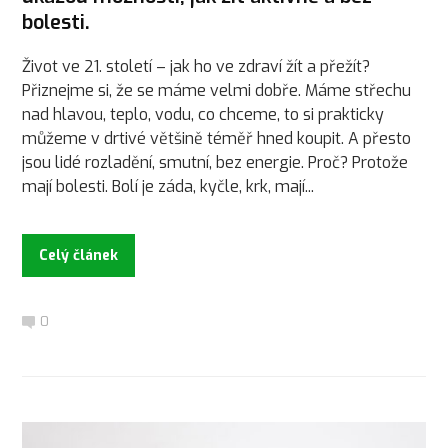
bolesti.
Život ve 21. století – jak ho ve zdraví žít a přežít?
Přiznejme si, že se máme velmi dobře. Máme střechu
nad hlavou, teplo, vodu, co chceme, to si prakticky
můžeme v drtivé většině téměř hned koupit. A přesto
jsou lidé rozladění, smutní, bez energie. Proč? Protože
mají bolesti. Bolí je záda, kyčle, krk, mají...
Celý článek
0