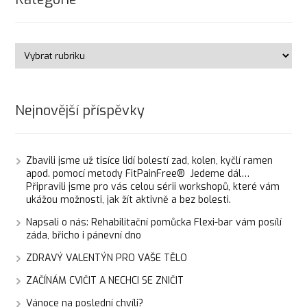
Nejnovější příspěvky
Zbavili jsme už tisíce lidí bolestí zad, kolen, kyčlí ramen
apod. pomocí metody FitPainFree® Jedeme dál…
Připravili jsme pro vás celou sérii workshopů, které vám
ukážou možnosti, jak žít aktivně a bez bolesti.
Napsali o nás: Rehabilitační pomůcka Flexi-bar vám posílí
záda, břicho i pánevní dno
ZDRAVÝ VALENTÝN PRO VAŠE TĚLO
ZAČÍNÁM CVIČIT A NECHCI SE ZNIČIT
Vánoce na poslední chvíli?