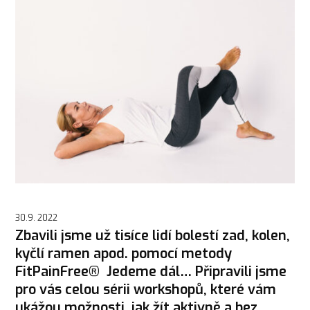
30.9. 2022
Zbavili jsme už tisíce lidí bolestí zad, kolen,
kyčlí ramen apod. pomocí metody
FitPainFree® Jedeme dál… Připravili jsme
pro vás celou sérii workshopů, které vám
ukážou možnosti, jak žít aktivně a bez