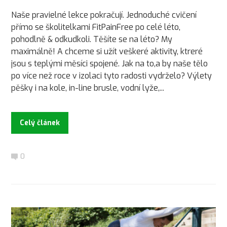
Naše pravielné lekce pokračují. Jednoduché cvičení
přímo se školitelkami FitPainFree po celé léto,
pohodlně & odkudkoli. Těšíte se na léto? My
maximálně! A chceme si užít veškeré aktivity, ktreré
jsou s teplými měsíci spojené. Jak na to,a by naše tělo
po více než roce v izolaci tyto radosti vydrželo? Výlety
pěšky i na kole, in-line brusle, vodní lyže,...
Celý článek
0