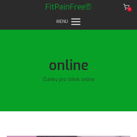
FitPainFree®
0
MENU
online
Články pro štítek online