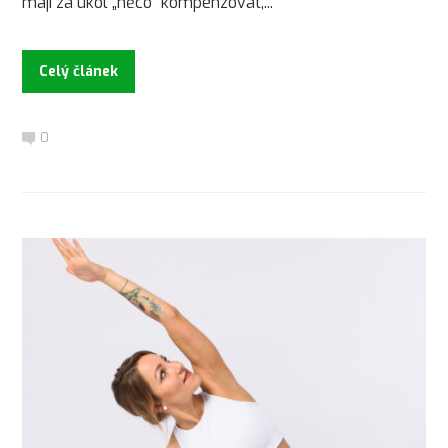
mají za úkol „něco“ kompenzovat,...
Celý článek
0