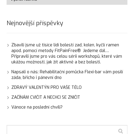
Nejnovější příspěvky
Zbavili jsme už tisíce lidí bolestí zad, kolen, kyčlí ramen
apod. pomocí metody FitPainFree® Jedeme dál…
Připravili jsme pro vás celou sérii workshopů, které vám
ukážou možnosti, jak žít aktivně a bez bolesti.
Napsali o nás: Rehabilitační pomůcka Flexi-bar vám posílí
záda, břicho i pánevní dno
ZDRAVÝ VALENTÝN PRO VAŠE TĚLO
ZAČÍNÁM CVIČIT A NECHCI SE ZNIČIT
Vánoce na poslední chvíli?