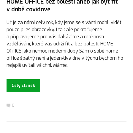
HOME OFFICE bez bolesti aneb jak být fit
v době covidové
Už je za námi celý rok, kdy jsme se s vámi mohli vidět
pouze přes obrazovky. I tak ale pokračujeme
a připravujeme pro vás další akce a možnosti
vzdělávání, které vás udrží fit a bez bolesti. HOME
OFFICE jako nemoc moderní doby Sám o sobě home
office špatný není a jeden/dva dny v týdnu bychom ho
nejspíš uvítali všichni. Máme...
Celý článek
0