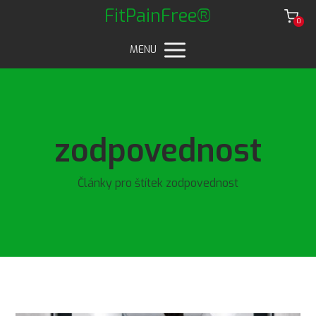
FitPainFree®
0
MENU
zodpovednost
Články pro štítek zodpovednost