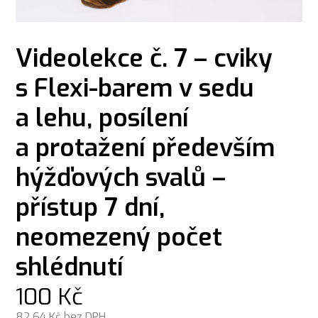
Videolekce č. 7 – cviky
s Flexi-barem v sedu
a lehu, posílení
a protažení především
hýžďových svalů –
přístup 7 dní,
neomezený počet
shlédnutí
100
Kč
82,64
Kč bez DPH