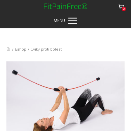
FitPainFree®
0
MENU
/
Eshop
/
Cviky proti bolesti