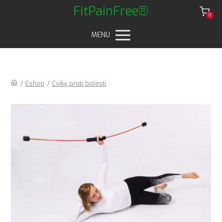
FitPainFree®
0
MENU
/
Eshop
/
Cviky proti bolesti