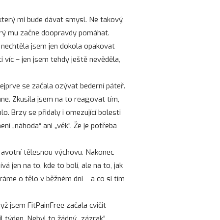
 který mi bude dávat smysl. Ne takový,
terý mu začne doopravdy pomáhat.
: nechtěla jsem jen dokola opakovat
i víc – jen jsem tehdy ještě nevěděla,
Nejprve se začala ozývat bederní páteř.
ane. Zkusila jsem na to reagovat tím,
. Brzy se přidaly i omezující bolesti
není „náhoda“ ani „věk“. Že je potřeba
ravotní tělesnou výchovu. Nakonec
á jen na to, kde to bolí, ale na to, jak
íráme o tělo v běžném dni – a co si tím
yž jsem FitPainFree začala cvičit
il týden. Nebyl to žádný „zázrak“