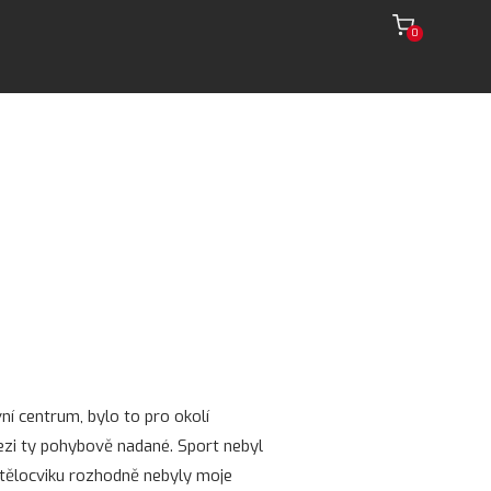
0
í centrum, bylo to pro okolí
ezi ty pohybově nadané. Sport nebyl
y tělocviku rozhodně nebyly moje