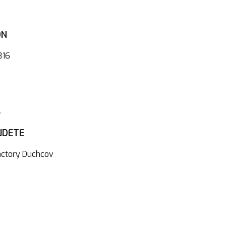
ON
816
JDETE
actory Duchcov