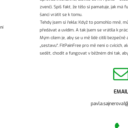
zvenčí. Spíš fakt, že tělo si pamatuje, jak m
šanci vrátit se k tomu.
Tehdy jsem si řekla: Když to pomohlo mně, m
ní
předávat a uvidím. A tak jsem se vrátila k práci
Mým cílem je, aby se u mě lidé cítili bezpečně
„sestavu“. FitPainFree pro mě není o cvicích, al
sedět, chodit a fungovat v běžném dni tak, ab
EMAI
pavla.sajnerova