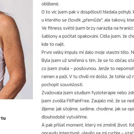
oblíbené.
O to víc jsem pak v dospělosti hledala pohyb,
u kterého se člověk „přemůže“, ale takový, k
Ve fitness světě jsem brzy narazila na hranici
šablony a počítat opakování. Cítila jsem, že chc
kde to najít.
První velký impuls mi dalo moje vlastní tělo. 
Byla jsem už smířená s tím, že se to občas st
co jsem znala – posilovnou. Jenže to nepomohlo
ramen a paží. V tu chvíli mi došlo, že tohle už 
pochopit souvislosti.
Zvažovala jsem studium fyzioterapie nebo zd
jsem zvolila FitPainFree. Zaujalo mě, že se nedív
žijeme: jak stojíme, sedíme, chodíme, jak se op
dlouhodobě vytváříme.
rtu
A pak přišel moment, který mi změnil život. Kd
opravdu intenzivně, ulevilo se mi rychle – stač