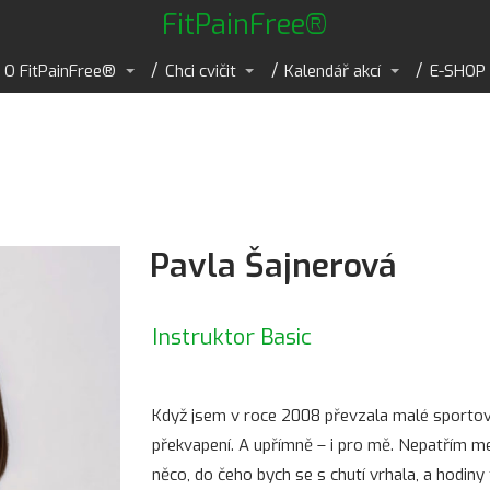
FitPainFree®
O FitPainFree®
Chci cvičit
Kalendář akcí
E-SHOP
Pavla Šajnerová
Instruktor Basic
Když jsem v roce 2008 převzala malé sportovn
překvapení. A upřímně – i pro mě. Nepatřím m
něco, do čeho bych se s chutí vrhala, a hodin