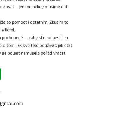
á fungovat… jen mu někdy musíme dát
ůže to pomoct i ostatním. Zkusím to
 s lidmi.
 a pochopeně – a aby si neodnesli jen
e o tom, jak své tělo používat: jak stát,
y se bolest nemusela pořád vracet.
L
1@gmail.com