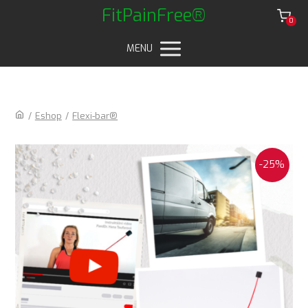
FitPainFree®
0
MENU
/
Eshop
/
Flexi-bar®
-25%