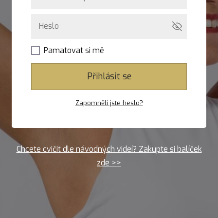
Pamatovat si mě
Přihlásit se
Zapomněli jste heslo?
Chcete cvičit dle návodných videí? Zakupte si balíček
zde >>