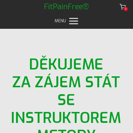
FitPainFree®
0
MENU
DĚKUJEME
ZA ZÁJEM STÁT
SE
INSTRUKTOREM