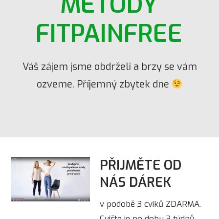
METODY
FITPAINFREE
Váš zájem jsme obdrželi a brzy se vám
ozveme. Příjemný zbytek dne
PŘIJMĚTE OD
NÁS DÁREK
v podobě 3 cviků ZDARMA.
Cvičte je po dobu 3 týdnů