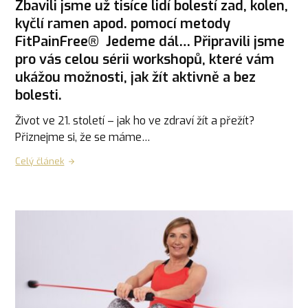
Zbavili jsme už tisíce lidí bolestí zad, kolen,
kyčlí ramen apod. pomocí metody
FitPainFree® Jedeme dál… Připravili jsme
pro vás celou sérii workshopů, které vám
ukážou možnosti, jak žít aktivně a bez
bolesti.
Život ve 21. století – jak ho ve zdraví žít a přežít?
Přiznejme si, že se máme…
Celý článek