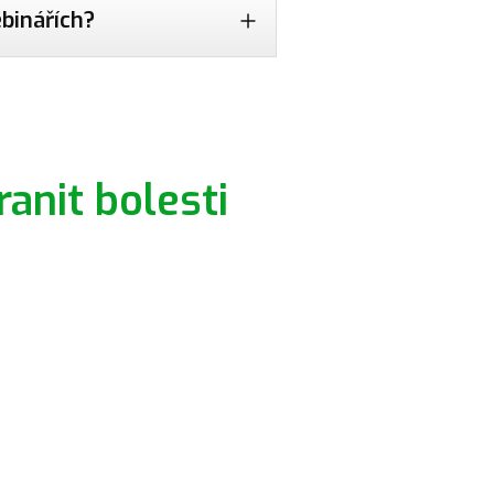
ebinářích?
anit bolesti