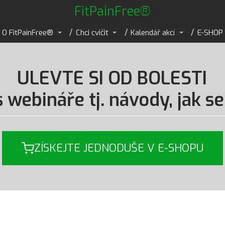
FitPainFree®
O FitPainFree®
Chci cvičit
Kalendář akcí
E-SHOP
ULEVTE SI OD BOLESTI
webináře tj. návody, jak se 
ZÍSKEJTE JEDNODUŠE V E-SHOPU