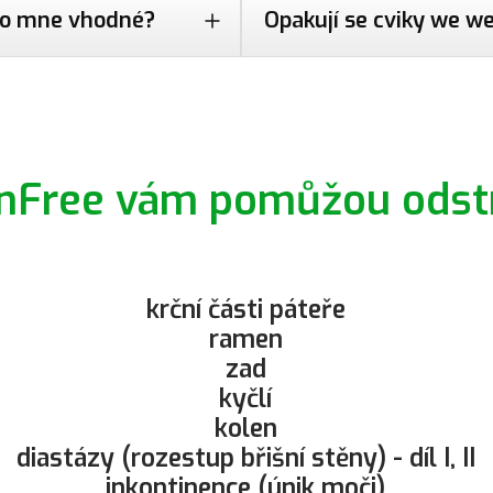
pro mne vhodné?
Opakují se cviky we w
inFree vám pomůžou odstr
krční části páteře
ramen
zad
kyčlí
kolen
diastázy (rozestup břišní stěny) - díl I, II
inkontinence (únik moči)