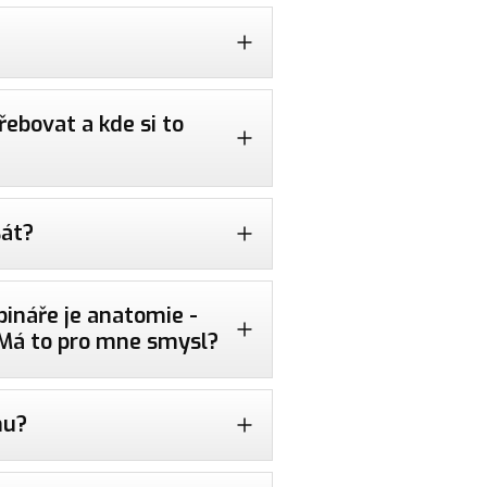
řebovat a kde si to
sát?
bináře je anatomie -
Má to pro mne smysl?
nu?