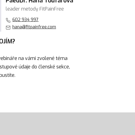
PaedDr. Hana Toufarová
leader metody FitPainFree
602 934 997
hana@fitpainfree.com
POJÍM?
webináře na vámi zvolené téma
ístupové údaje do členské sekce,
pustíte.