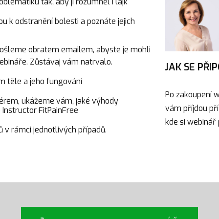
lematiku tak, aby jí rozumněl i lajk
ou k odstranění bolesti a poznáte jejich
 pošleme obratem emailem, abyste je mohli
webináře. Zůstávaj vám natrvalo.
JAK SE PŘI
m těle a jeho fungování
Po zakoupení 
renérem, ukážeme vám, jaké výhody
vám příjdou př
 Instructor FitPainFree
kde si webinář 
v rámci jednotlivých případů.