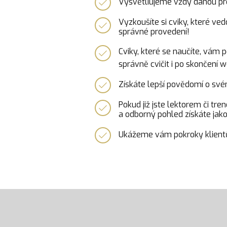
Vysvětlíujeme vždy danou prob
Vyzkoušíte si cviky, které ved
správné provedení!
Cviky, které se naučíte, vám
správně cvičit i po skončení 
Získáte lepší povědomí o své
Pokud již jste lektorem či t
a odborný pohled získáte jako
Ukážeme vám pokroky klientů 