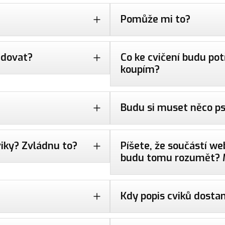
Pomůže mi to?
edovat?
Co ke cvičení budu pot
koupím?
Budu si muset něco p
viky? Zvládnu to?
Píšete, že součástí we
budu tomu rozumět? 
Kdy popis cviků dosta