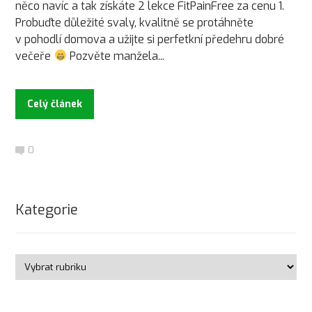
něco navíc a tak získáte 2 lekce FitPainFree za cenu 1.
Probuďte důležité svaly, kvalitně se protáhněte
v pohodlí domova a užijte si perfetkní předehru dobré
večeře
Pozvěte manžela...
Celý článek
0
Kategorie