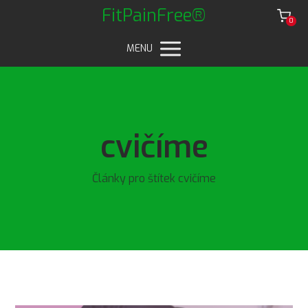
FitPainFree®
0
MENU
cvičíme
Články pro štítek cvičíme