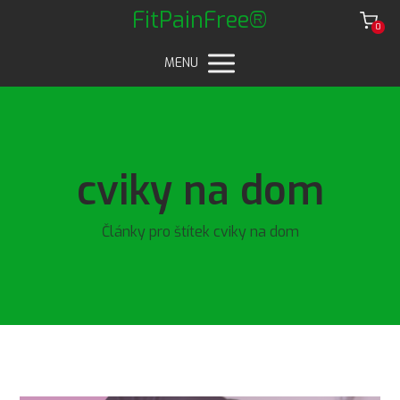
FitPainFree®
0
MENU
cviky na dom
Články pro štítek cviky na dom