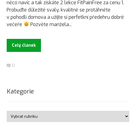
něco navíc a tak získáte 2 lekce FitPainFree za cenu 1.
Probuďte důležité svaly, kvalitně se protáhněte
v pohodlí domova a užijte si perfetkní předehru dobré
večeře
Pozvěte manžela...
Celý článek
0
Kategorie