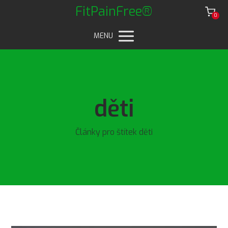
FitPainFree®
0
MENU
děti
Články pro štítek děti