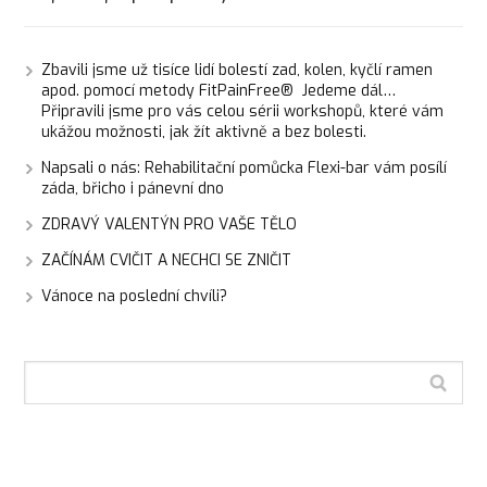
Zbavili jsme už tisíce lidí bolestí zad, kolen, kyčlí ramen
apod. pomocí metody FitPainFree® Jedeme dál…
Připravili jsme pro vás celou sérii workshopů, které vám
ukážou možnosti, jak žít aktivně a bez bolesti.
Napsali o nás: Rehabilitační pomůcka Flexi-bar vám posílí
záda, břicho i pánevní dno
ZDRAVÝ VALENTÝN PRO VAŠE TĚLO
ZAČÍNÁM CVIČIT A NECHCI SE ZNIČIT
Vánoce na poslední chvíli?