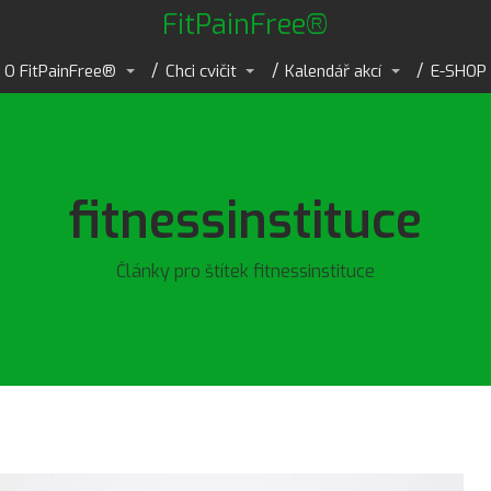
FitPainFree®
O FitPainFree®
Chci cvičit
Kalendář akcí
E-SHOP
fitnessinstituce
Články pro štítek fitnessinstituce